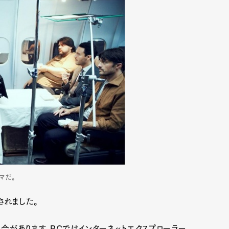
mbership
Magazine
Official Columnist
About
et
Pen international
Pen tw
マだ。
開されました。
合があります。PCではインターネットエクスプローラー