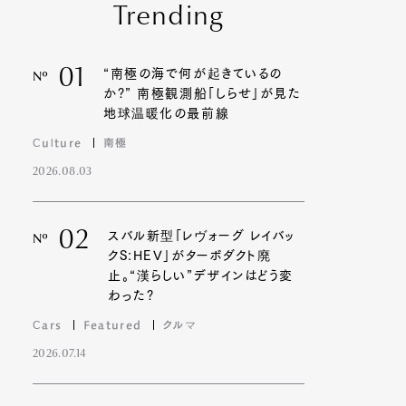
Trending
01
“南極の海で何が起きているの
Nº
か?” 南極観測船「しらせ」が見た
地球温暖化の最前線
Culture
南極
2026.08.03
02
スバル新型「レヴォーグ レイバッ
Nº
クS:HEV」がターボダクト廃
止。“漢らしい”デザインはどう変
わった?
Cars
Featured
クルマ
2026.07.14