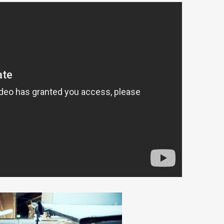
Art&Design
Watch
Fashion
ourmet
Cars
Product
Culture
Lifestyle