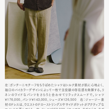
左：ガンチーニモチーフをちりばめたシャツはシルク素材が肌に心地よく、
袖口のバイカラーデザインによって一枚で主役級の存在感を発揮する。リ
ネンのワイドなパンツをさらりと合わせてリラックスムードで。シャツ
¥176,000、パンツ¥143,000、シューズ¥126,500 右：ジャージー素
材のドレスは、ウエストのドローストリングスやサイドポケットがアクティブな