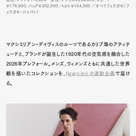
￥176,000、バッグ￥352,000、ベルト￥104,500 ／すべてフェラガモ（フ
ェラガモ・ジャパン）
Art&Design
Watch
Fashion
Gourmet
Cars
マクシミリアン・デイヴィスのルーツであるカリブ海のアティテ
Product
Culture
Lifestyle
ュードと、ブランドが誕生した1920年代の空気感を融合した
2026年プレフォール。メンズ、ウィメンズともに共通した世界
観を描いたコレクションを、
figaro.jpとの連動企画
で届け
Pen Membership
Magazine
Official Columnist
About
る。
Contact
Pen Meet
Pen international
Pen tw