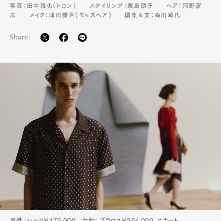
写真：田中雅也（トロン）
スタイリング：飯島朋子
ヘア：河野富
広
メイク：津田雅世（モッズヘア）
編集＆文：森田華代
Share:
男性：シャツ￥176,000 女性：ブラウス￥264,000、スカート