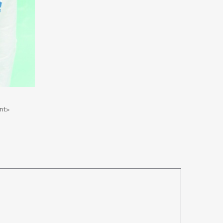
nt>
Art&Design
Watch
Fashion
ourmet
Cars
Product
Culture
Lifestyle