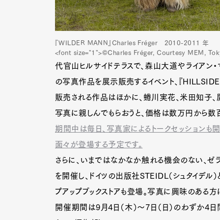
『WILDER MANN』Charles Fréger 2010-2011 年
<font size="1">©Charles Fréger, Courtesy MEM, To
代官山ヒルサイドテラスで、森山大道やライアン・
の写真作品を展示販売するイベント、『HILLSIDE T
販売される作品はほかに、蜷川実花、米田知子、
写真に親しんでもらおうと、価格は数万円から数
期間中は毎日、写真家によるトークセッションも開
面々が登場する予定です。
さらに、いまではなかなか触れる機会のない、ゼラ
を開催し、ドイツの出版社STEIDL（シュタイデ
プアップブックストアも登場。写真に興味のある方
開催期間は9月4日（木）～7日（日）のわずか4