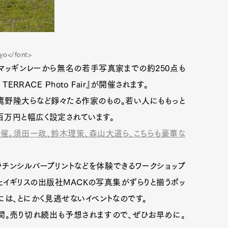
kyo</font>
マッギンレーから無名の若手写真家までの約250点も
ERRACE Photo Fair』が開催されます。
鷹野隆大らなど錚々たる作家のもの。若い人にももっと
百万円と幅広く設定されています。
催。須田一政、鈴木理策、森山大道ら、こちらも豪華な
チンシルバープリントなどを体験できるワークショップ
ル）とイギリスの出版社MACKの写真集がずらりと揃うポッ
には、とにかく見逃せないイベントなのです。
日間。売り切れ続出も予想されますので、ぜひお早めに。