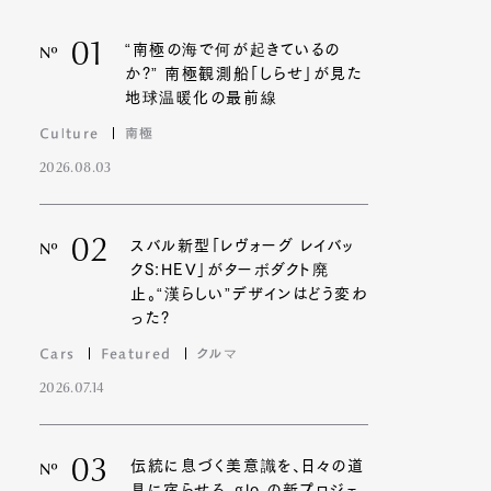
01
“南極の海で何が起きているの
Nº
か?” 南極観測船「しらせ」が見た
地球温暖化の最前線
Culture
南極
2026.08.03
02
スバル新型「レヴォーグ レイバッ
Nº
クS:HEV」がターボダクト廃
止。“漢らしい”デザインはどう変わ
った?
Cars
Featured
クルマ
2026.07.14
03
伝統に息づく美意識を、日々の道
Nº
具に宿らせる。glo の新プロジェ