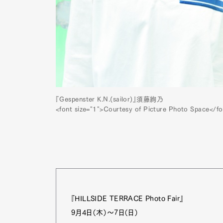
『Gespenster K.N.(sailor)』須藤絢乃
<font size="1">Courtesy of Picture Photo Space</fo
G
『HILLSIDE TERRACE Photo Fair』
9月4日（木）～7日（日）