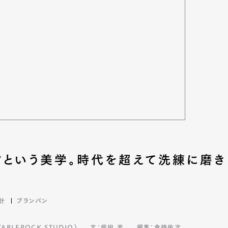
mbership
Magazine
Official Columnist
About
et
Pen international
Pen tw
クという美学。時代を超えて洗練に磨き
計
ブランパン
BLEROCK STUDIO）
文：柴田 充
編集：倉持佑次