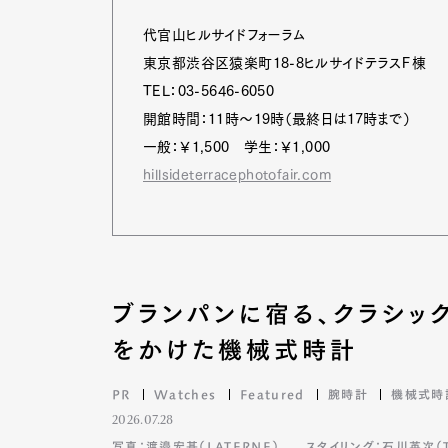
代官山ヒルサイドフォーラム
東京都渋谷区猿楽町18-8ヒルサイドテラスＦ棟
Pen Me
TEL：03-5646-6050
開館時間：11時～19時（最終日は17時まで）
一般：￥1,500 学生：￥1,000
hillsideterracephotofair.com
Pen Me
ブランパンに宿る、クラシッ
をかけた機械式時計
PR
Watches
Featured
腕時計
機械式時
2026.07.28
写真：渡邉宏基（LATERNE）
スタイリング：石川英次（TA