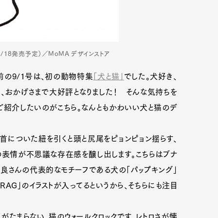
0（9/18発売予定）／MoMA デザインストア
前の9/1号は、初の動物特集
「犬と猫」
でした。犬好き、
、おかげさまで大好評となりました！ そんな気持ちを
ご紹介したいのがこちら。なんともかわいい犬と猫のデ
首についた紐を引くと頭と尻尾をピョンピョン揺らす、
の表情が不思議な存在感を醸し出します。こちらはブナ
奈良さんの代表的なモチーフである犬の「パップキング」
FRAG」のイラストが入ってるというから、そちらにも注目
がたまらない、猫のウォールクロックです。レトロさが懐