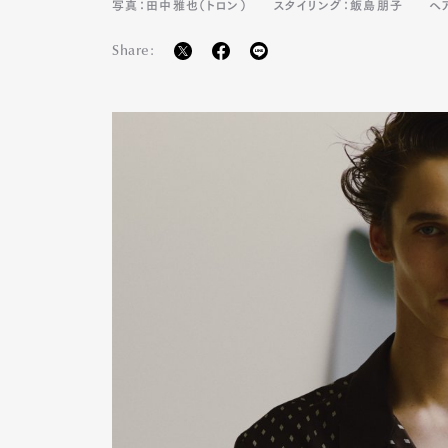
写真：田中雅也（トロン）
スタイリング：飯島朋子
ヘ
Share: