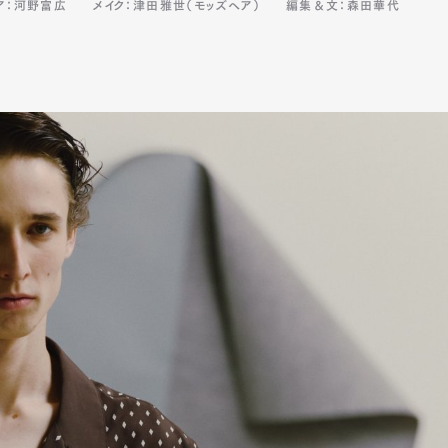
ア：河野富広
メイク：津田雅世（モッズヘア）
編集＆文：森田華代