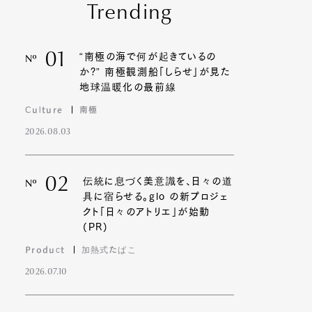
Trending
01
“南極の海で何が起きているの
Nº
か?” 南極観測船「しらせ」が見た
地球温暖化の最前線
Culture
南極
2026.08.03
02
伝統に息づく美意識を、日々の道
Nº
具に宿らせる。glo の新プロジェ
クト「日々のアトリエ」が始動
(PR)
Product
加熱式たばこ
2026.07.10