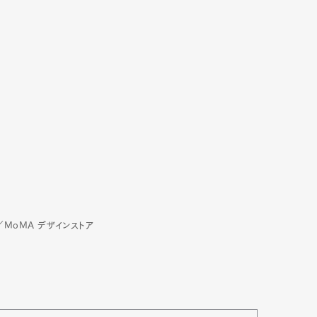
）／MoMA デザインストア
Art&Design
Watch
Fashion
ourmet
Cars
Product
Culture
Lifestyle