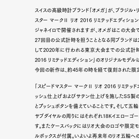
スイスの高級時計ブランド「オメガ」が、ブラジル・
スター マークⅡ リオ 2016 リミテッドエディ
ジャネイロで開催されますが、オメガはこの大会
27回目の公式計時を担うこととなる同ブランドは2
して2020年に行われる東京大会までの公式計時
2016 リミテッドエディション」のオリジナルモデル
今回の新作は、約45年の時を経て復刻された限
「スピードマスター マークⅡ リオ 2016 リミ
ッシュ仕上げおよびサテン仕上げを施したSS製の
とプッシュボタンを備えていることです。そして五輪
サブダイヤルの周りにはそれぞれ18Kイエローゴー
す。またケースバックにはリオ大会のロゴや限定モ
ルボックスが付属。いよいよ再来年のリオ五輪への