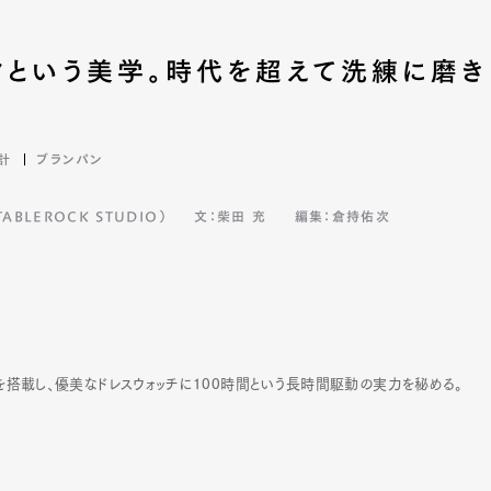
クという美学。時代を超えて洗練に磨き
計
ブランパン
BLEROCK STUDIO）
文：柴田 充
編集：倉持佑次
トを搭載し、優美なドレスウォッチに100時間という長時間駆動の実力を秘める。