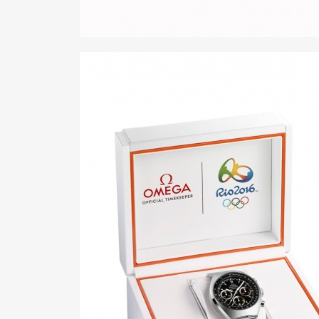
Pen Me
Pen Me