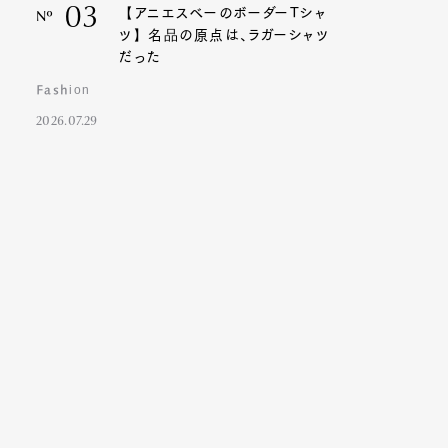
03
【アニエスベーのボーダーTシャ
Nº
ツ】名品の原点は、ラガーシャツ
だった
Fashion
2026.07.29