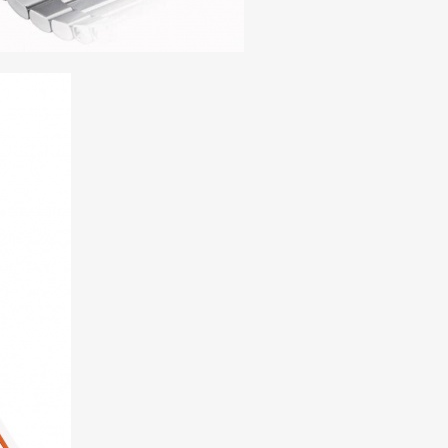
mbership
Magazine
Official Columnist
About
et
Pen international
Pen tw