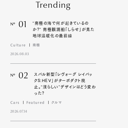
Trending
01
“南極の海で何が起きているの
Nº
か?” 南極観測船「しらせ」が見た
地球温暖化の最前線
Culture
南極
2026.08.03
02
スバル新型「レヴォーグ レイバッ
Nº
クS:HEV」がターボダクト廃
止。“漢らしい”デザインはどう変わ
った?
Cars
Featured
クルマ
2026.07.14