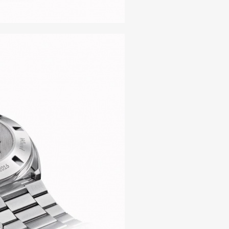
Art&Design
Watch
Fashion
ourmet
Cars
Product
Culture
Lifestyle