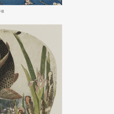
）頃
mbership
Magazine
Official Columnist
About
et
Pen international
Pen tw