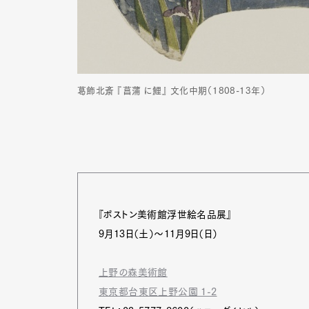
葛飾北斎 『菖蒲 に鯉』 文化中期（1808-13年）
『ボストン美術館浮世絵名品展』
9月13日（土）～11月9日（日）
上野の森美術館
東京都台東区上野公園 1-2