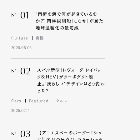
01
“南極の海で何が起きているの
Nº
か?” 南極観測船「しらせ」が見た
地球温暖化の最前線
Culture
南極
2026.08.03
02
スバル新型「レヴォーグ レイバッ
Nº
クS:HEV」がターボダクト廃
止。“漢らしい”デザインはどう変わ
った?
Cars
Featured
クルマ
2026.07.14
03
【アニエスベーのボーダーTシャ
Nº
ツ】名品の原点は、ラガーシャツ