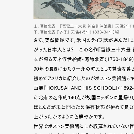
上、葛飾北斎 『冨嶽三十六景 神奈川沖浪裏』 天保2年（1
下、葛飾北斎 『芥子』 天保4-5年（1833-34年）頃
さて、突然問題です。米国のライフ誌が選んだ「
がった日本人とは？ この名作『冨嶽三十六景 
本が誇る天才浮世絵師・葛飾北斎（1760-1849）
90年の長きにわたり一介の町民として質素な暮
初めてアメリカに紹介したのがボストン美術館とキ
画展『HOKUSAI AND HIS SCHOOL』（
た北斎の名作約140点が故国ニッポンに里帰り
ほとんどが未公開のため保存状態が極めて良好。
上がったかのように色鮮やかです。
世界でボストン美術館にしか収蔵されていない団扇