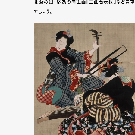
北斎の娘・応為の肉筆画『三曲合奏図』など貴重
でしょう。