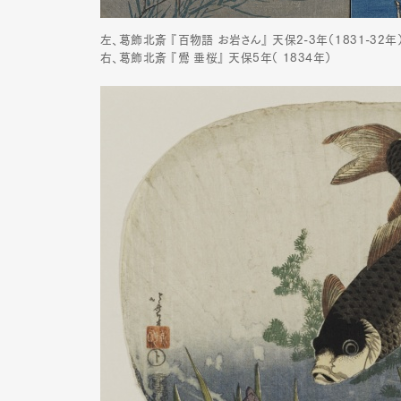
左、葛飾北斎 『百物語 お岩さん』 天保2-3年（1831-32年
右、葛飾北斎 『鷽 垂桜』 天保5年（ 1834年）
Pen Me
Pen Me