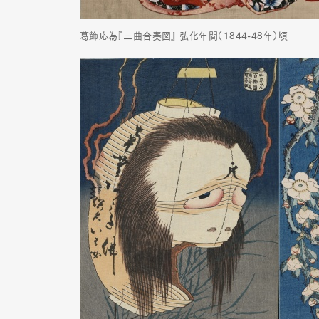
葛飾応為『三曲合奏図』 弘化年間（1844-48年）頃
G