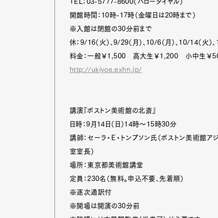
TEL：03-5777-8600（ハローダイヤル）
開館時間：10時-17時（金曜日は20時まで）
※入館は閉館の30分前まで
休：9/16（火）、9/29（月）、10/6（月）、10/14（火）、
料金：一般￥1,500 高大生￥1,200 小中生￥5
http://ukiyoe.exhn.jp/
講演『ボストン美術館の北斎』
日時：9月14日（日）14時～15時30分
講師：セーラ・Ｅ・トンプソン氏（ボストン美術館
室室長）
場所：東京都美術館講堂
定員：230名（無料。申込不要、先着順）
※逐次通訳付
※開場は開演の30分前