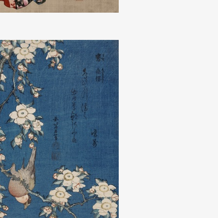
Art&Design
Watch
Fashion
ourmet
Cars
Product
Culture
Lifestyle