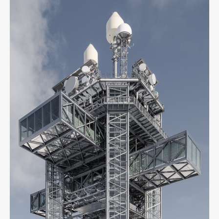
Art&Design
Watch
Fashion
Gourmet
Cars
Product
Culture
Lifestyle