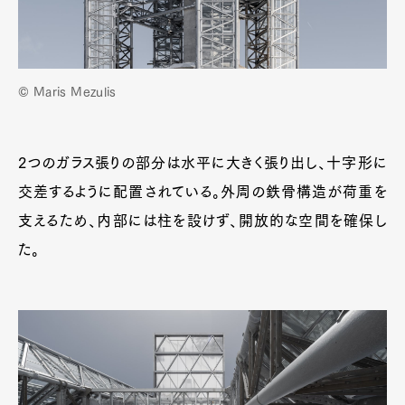
Pen Membership
Magazine
Official Columnist
About
Contact
© Maris Mezulis
2つのガラス張りの部分は水平に大きく張り出し、十字形に
Pen Meet
交差するように配置されている。外周の鉄骨構造が荷重を
Pen international
Pen tw
支えるため、内部には柱を設けず、開放的な空間を確保し
た。