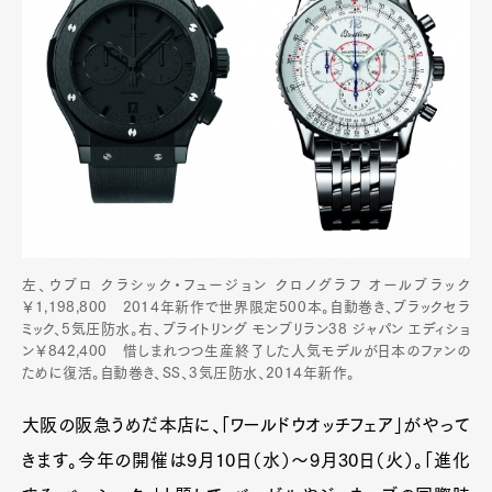
左、ウブロ クラシック・フュージョン クロノグラフ オールブラック
￥1,198,800 2014年新作で世界限定500本。自動巻き、ブラックセラ
ミック、5気圧防水。右、ブライトリング モンブリラン38 ジャパン エディショ
ン￥842,400 惜しまれつつ生産終了した人気モデルが日本のファンの
ために復活。自動巻き、SS、3気圧防水、2014年新作。
大阪の阪急うめだ本店に、「ワールドウオッチフェア」がやって
きます。今年の開催は9月10日（水）～9月30日（火）。「進化