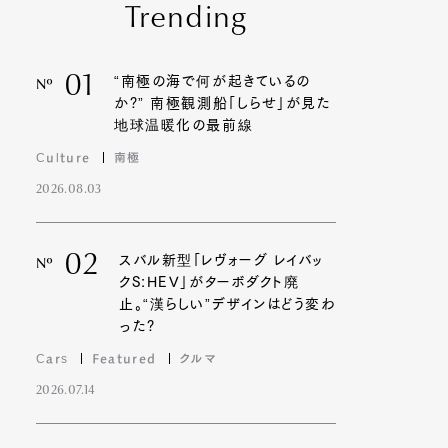
Trending
01
“南極の海で何が起きているの
Nº
か?” 南極観測船「しらせ」が見た
地球温暖化の最前線
Culture
南極
2026.08.03
02
スバル新型「レヴォーグ レイバッ
Nº
クS:HEV」がターボダクト廃
止。“漢らしい”デザインはどう変わ
った?
Cars
Featured
クルマ
2026.07.14