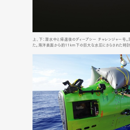
Pen Me
上、下：潜水中と帰還後のディープシー チャレンジャー号
た。海洋表面から約11km下の巨大な水圧にさらされた時計
Pen Me