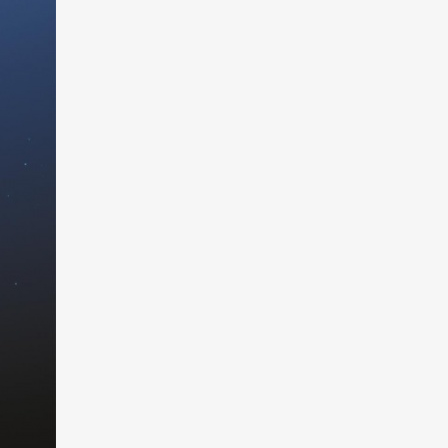
Art&Design
Watch
Fashion
ourmet
Cars
Product
Culture
Lifestyle