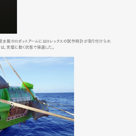
mbership
Magazine
Official Columnist
About
。潜水艇のロボットアームにはロレックスの試作時計が取り付けられ
は、完璧に動く状態で帰還した。
et
Pen international
Pen tw