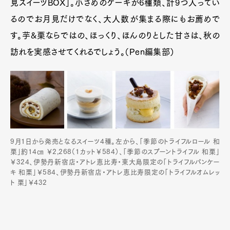
見スイーツBOX」。小さめのケーキが6種類、計9つ入ってい
るのでお月見だけでなく、大人数が集まる際にもお薦めで
す。芋&栗ならではの、ほっくり、ほんのりとした甘さは、秋の
訪れを実感させてくれるでしょう。（Pen編集部）
9月1日から発売となるスイーツ4種。左から、「季節のトライフルロール 和
栗」約14㎝ ￥2,268（1カット￥584）、「季節のスプーントライフル 和栗」
￥324、伊勢丹新宿店・アトレ恵比寿・東大島限定の「トライフルパンケー
キ 和栗」￥584、伊勢丹新宿店・アトレ恵比寿限定の「トライフルオムレッ
ト 栗」￥432