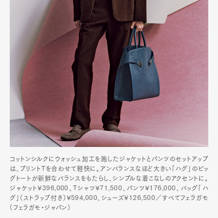
Art&Design
Watch
Fashion
Gourmet
Cars
Product
Culture
Lifestyle
Pen Membership
Magazine
Official Columnist
About
Contact
Pen Meet
コットンシルクにウォッシュ加工を施したジャケットとパンツのセットアップ
Pen international
Pen tw
は、プリントTを合わせて軽快に。アンバランスなほど大きい「ハグ」のビッ
グトートが新鮮なバランスをもたらし、シンプルな着こなしのアクセントに。
ジャケット¥396,000、Tシャツ¥71,500、パンツ¥176,000、バッグ「ハ
グ」（ストラップ付き）¥594,000、シューズ¥126,500／すべてフェラガモ
（フェラガモ・ジャパン）