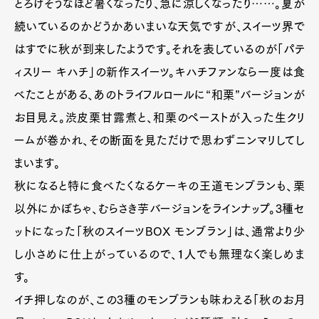
とろけそうなほど暑くなったり、急に涼しくなったり……。夏が
続いているのかどうかあいまいな天気ですが、スイーツ界で
はすでに秋が到来したようです。それを表しているのが「パテ
ィスリー キハチ」の新作スイーツ。キハチファンなら一度は食
べたことがある、あのトライフルロールに“和栗”バージョンが
お目見え。渋皮栗甘露煮と、和栗のペーストが入った生クリ
ームが巻かれ、その断面を見ただけで思わずニンマリしてし
まいます。
秋になると特に食べたくなるケーキの王道モンブランも、栗
以外にかぼちゃ、むらさき芋バージョンをラインナップ。3種セ
ットになった「秋のスイーツBOX モンブラン」は、通常より少
し小さめに仕上がっているので、１人でも無理なく楽しめま
す。
イチ押しなのが、この3種のモンブランも味わえる「秋のお月