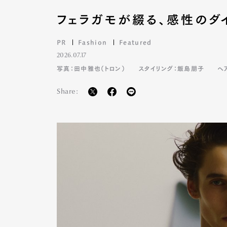
フェラガモが綴る、感性のダ
PR
Fashion
Featured
2026.07.17
写真：田中雅也（トロン）
スタイリング：飯島朋子
ヘ
Share: