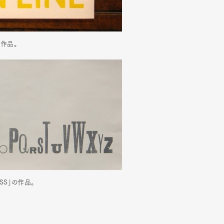
mbership
Magazine
Official Columnist
About
の作品。
et
Pen international
Pen tw
ESS」の作品。