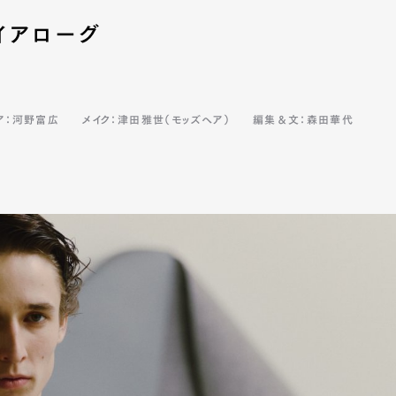
イアローグ
ア：河野富広
メイク：津田雅世（モッズヘア）
編集＆文：森田華代