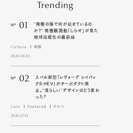
Trending
01
“南極の海で何が起きているの
Nº
か?” 南極観測船「しらせ」が見た
地球温暖化の最前線
Culture
南極
2026.08.03
02
スバル新型「レヴォーグ レイバッ
Nº
クS:HEV」がターボダクト廃
止。“漢らしい”デザインはどう変わ
った?
Cars
Featured
クルマ
2026.07.14