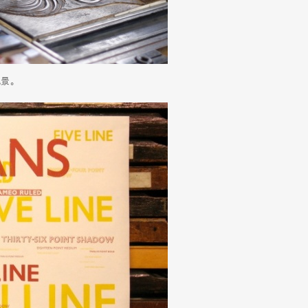
風景。
Art&Design
Watch
Fashion
ourmet
Cars
Product
Culture
Lifestyle