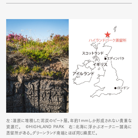
Pen Membership
Magazine
Official Columnist
About
Contact
Pen Meet
Pen international
Pen tw
左：湿原に堆積した泥炭のピート層。年約1mmしか形成されない貴重な
資源だ。 ©HIGHLAND PARK 右：北海に浮かぶオークニー諸島に
蒸留所がある。グリーンランド南端とほぼ同じ緯度だ。