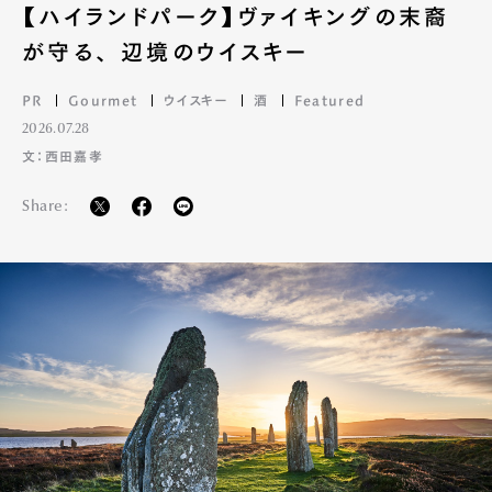
【ハイランドパーク】ヴァイキングの末裔
が守る、 辺境のウイスキー
PR
Gourmet
ウイスキー
酒
Featured
2026.07.28
文：西田嘉孝
Share: