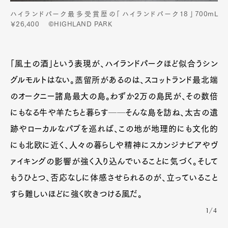
ハイランドパーク最多受賞歴の「ハイランドパーク18」700mL
￥26,400 ©HIGHLAND PARK
「風土の酒」という表現が、ハイランドパークほど似合うシン
グルモルトはない。蒸留所があるのは、スコットランド最北端
のオークニー諸島最大の島。わずか2万の島民が、その数倍
にもなる牛や羊たちと暮らす──そんな島を訪ね、太古の遺
跡やローカルなパブを巡れば、この地が地理的にも文化的
にも北欧に近く、人々の暮らしや精神にスカンジナビアやヴ
ァイキングの影響が強く入り込んでいることに気づく。そして
Art&Design
Watch
Fashion
もうひとつ、否応なしに体感させられるのが、立っていること
Gourmet
Cars
すら難しいほどに強く吹きつける風だ。
Product
Culture
Lifestyle
1/4