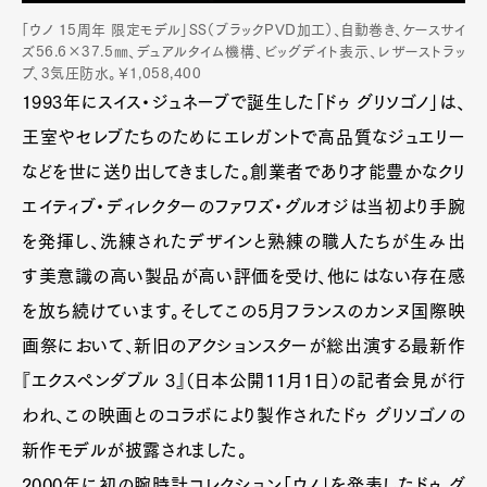
「ウノ 15周年 限定モデル」SS（ブラックPVD加工）、自動巻き、ケースサイ
ズ56.6×37.5㎜、デュアルタイム機構、ビッグデイト表示、レザーストラッ
プ、3気圧防水。￥1,058,400
1993年にスイス・ジュネーブで誕生した「ドゥ グリソゴノ」は、
王室やセレブたちのためにエレガントで高品質なジュエリー
などを世に送り出してきました。創業者であり才能豊かなクリ
エイティブ・ディレクターのファワズ・グルオジは当初より手腕
を発揮し、洗練されたデザインと熟練の職人たちが生み出
す美意識の高い製品が高い評価を受け、他にはない存在感
を放ち続けています。そしてこの5月フランスのカンヌ国際映
画祭において、新旧のアクションスターが総出演する最新作
『エクスペンダブル 3』（日本公開11月1日）の記者会見が行
われ、この映画とのコラボにより製作されたドゥ グリソゴノの
新作モデルが披露されました。
2000年に初の腕時計コレクション「ウノ」を発表したドゥ グ