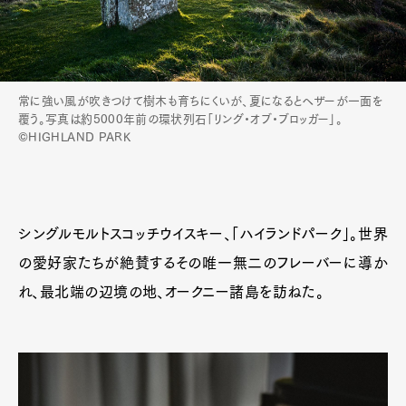
常に強い風が吹きつけて樹木も育ちにくいが、夏になるとヘザーが一面を
覆う。写真は約5000年前の環状列石「リング・オブ・ブロッガー」。
©HIGHLAND PARK
シングルモルトスコッチウイスキー、「ハイランドパーク」。世界
の愛好家たちが絶賛するその唯一無二のフレーバーに導か
れ、最北端の辺境の地、オークニー諸島を訪ねた。