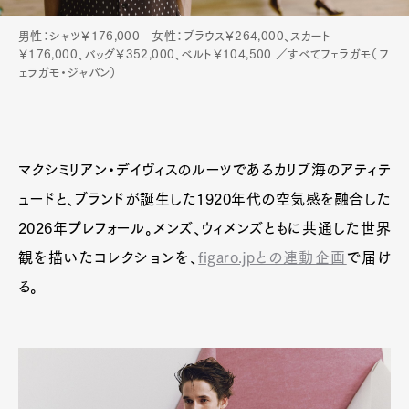
男性：シャツ￥176,000 女性：ブラウス￥264,000、スカート
￥176,000、バッグ￥352,000、ベルト￥104,500 ／すべてフェラガモ（フ
ェラガモ・ジャパン）
Art&Design
Watch
Fashion
Gourmet
Cars
Product
Culture
Lifestyle
マクシミリアン・デイヴィスのルーツであるカリブ海のアティテ
ュードと、ブランドが誕生した1920年代の空気感を融合した
2026年プレフォール。メンズ、ウィメンズともに共通した世界
Pen Membership
Magazine
観を描いたコレクションを、
figaro.jpとの連動企画
で届け
Official Columnist
About
Contact
る。
Pen Meet
Pen international
Pen tw