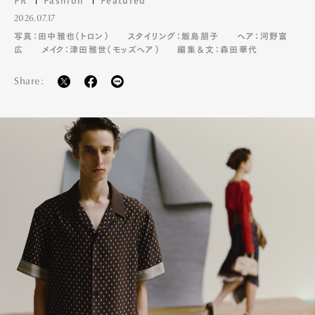
2026.07.17
写真：田中雅也（トロン）
スタイリング：飯島朋子
ヘア：河野富
広
メイク：津田雅世（モッズヘア）
編集＆文：森田華代
Share: