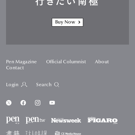
行きたい南極
Buy Now
Pen Magazine
Official Columnist
About
Contact
Login
Search