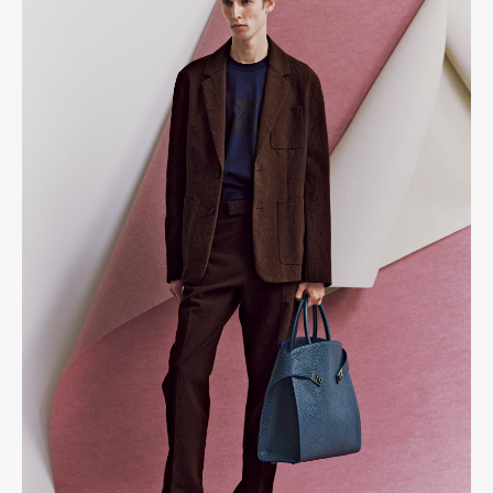
Art&Design
Watch
Fashion
Gourmet
Cars
Product
Culture
Lifestyle
Pen Membership
Magazine
Official Columnist
About
Contact
Pen Meet