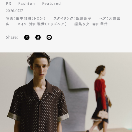
PR
Fashion
Featured
2026.07.17
写真：田中雅也（トロン）
スタイリング：飯島朋子
ヘア：河野富
広
メイク：津田雅世（モッズヘア）
編集＆文：森田華代
Share: