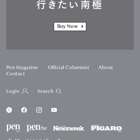
行きたい南極
Buy Now
Pen Magazine
Official Columnist
About
Contact
Login
Search