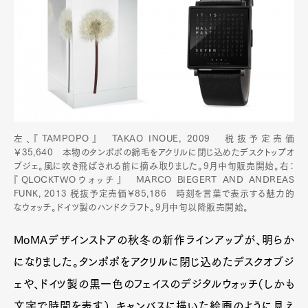
左、『TAMPOPO』 TAKAO INOUE, 2009 税抜予定売価
￥35,640 本物のタンポポの綿毛をアクリルに閉じ込めたデスクトップオ
ブジェ。風に吹き飛ばされる前に摘み取りました。9月中旬販売開始。右：
『QLOCKTWOウォッチ』 MARCO BIEGERT AND ANDREAS
FUNK, 2013 税抜予定売価￥85,186 時刻を言葉で表示する魅力的
なウォッチ。ドイツ製のハンドクラフト。9月中旬以降販売開始。
MoMAデザインストアの秋冬の新作ラインアップが、明らか
になりました。タンポポをアクリルに閉じ込めたデスクオブジ
ェや、ドイツ製の黒一色のフェイスのデジタルウォッチ（しかも
文字で時間を表す）、キャンバスに描いた絵画のように見え