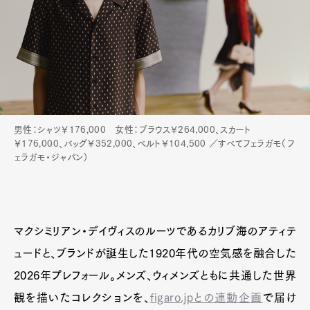
男性：シャツ￥176,000 女性：ブラウス￥264,000、スカート
￥176,000、バッグ￥352,000、ベルト￥104,500 ／すべてフェラガモ（フ
ェラガモ・ジャパン）
マクシミリアン・デイヴィスのルーツであるカリブ海のアティテ
ュードと、ブランドが誕生した1920年代の空気感を融合した
2026年プレフォール。メンズ、ウィメンズともに共通した世界
Art&Design
Watch
Fashion
Gourmet
Cars
観を描いたコレクションを、
figaro.jpとの連動企画
で届け