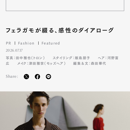
フェラガモが綴る、感性のダイアローグ
PR
Fashion
Featured
2026.07.17
写真：田中雅也（トロン）
スタイリング：飯島朋子
ヘア：河野富
広
メイク：津田雅世（モッズヘア）
編集＆文：森田華代
Share: