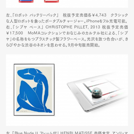
左、『ロボット バッテリーパック』 税抜予定売価各￥4,743 クラシック
な人型ロボットを象ったポータブルチャージャー。iPhoneをフル充電可能。
右、『シブヤ ベース』 CHRISTOPHE PILLET, 2013 税抜予定売価
￥17,500 MoMAコレクションでおなじみのカルテル社による、「シブ
ヤ」の名称をもつプラスチック製フラワーベース。光沢を放つ色合いが、き
らびやかな渋谷のネオンを思わせる。9月中旬販売開始。
左、『Blue Nude II フレーム付』 HENRI MATISSE 売価未定。アンリ・マ