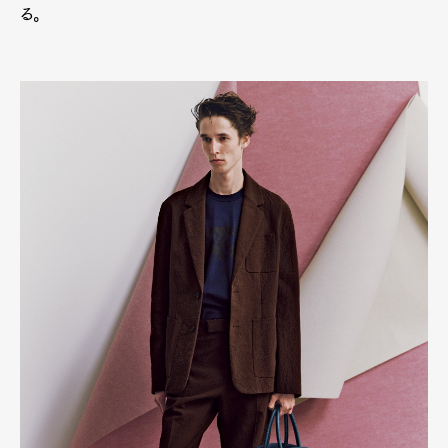
る。
Product
Culture
Lifestyle
Pen Membership
Magazine
Official Columnist
About
Contact
Pen Meet
Pen international
Pen tw