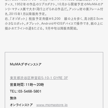
ティス、1952年の作品のリプロダクト。10月から開催予定のMoMAのア
ンリ・マティス展で大きく取り上げられる作品だ。アッシュ材の黒フレーム付
き。2015年1月以降販売予定。
右、『オゾボット』 税抜予定売価￥6,200 線の上を歩く、高さ約2.5cm
小さなロボット。タブレット、AndroidやiOSデバイスで操作でき、紙の上に
描かれてラインの道をたどる。 9月中旬以降販売開始。
MoMAデザインストア
東京都渋谷区神宮前5-10-1 GYRE 3F
営業時間：11時～20時
TEL：03-5468-5801
無休
オンラインストア
www.momastore.jp