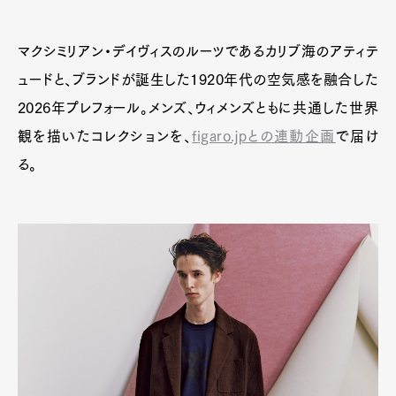
Art&Design
Watch
Fashion
マクシミリアン・デイヴィスのルーツであるカリブ海のアティテ
Gourmet
Cars
ュードと、ブランドが誕生した1920年代の空気感を融合した
Product
Culture
Lifestyle
2026年プレフォール。メンズ、ウィメンズともに共通した世界
観を描いたコレクションを、
figaro.jpとの連動企画
で届け
る。
Pen Membership
Magazine
Official Columnist
About
Contact
Pen Meet
Pen international
Pen tw