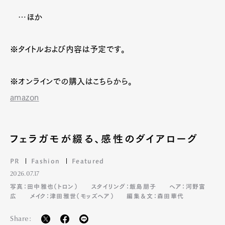
…ほか
※タイトルおよび内容は予定です。
※オンラインでの購入はこちらから。
amazon
フェラガモが綴る、感性のダイアローグ
PR
Fashion
Featured
2026.07.17
写真：田中雅也（トロン）
スタイリング：飯島朋子
ヘア：河野富
広
メイク：津田雅世（モッズヘア）
編集＆文：森田華代
Share: