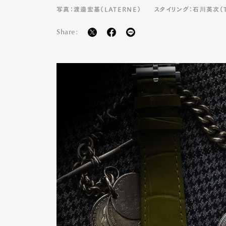
写真：渡邉宏基（LATERNE）
スタイリング：石川英次（TA
Share: