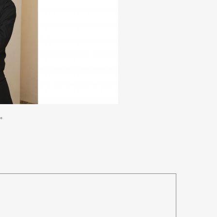
。
Art&Design
Watch
Fashion
ourmet
Cars
Product
Culture
Lifestyle