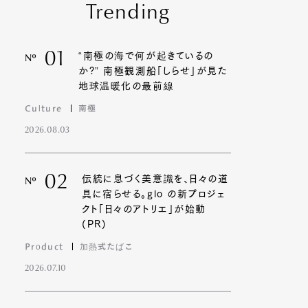
Trending
01
“南極の海で何が起きているの
Nº
か?” 南極観測船「しらせ」が見た
地球温暖化の最前線
Culture
南極
2026.08.03
02
伝統に息づく美意識を、日々の道
Nº
具に宿らせる。glo の新プロジェ
クト「日々のアトリエ」が始動
(PR)
Product
加熱式たばこ
2026.07.10