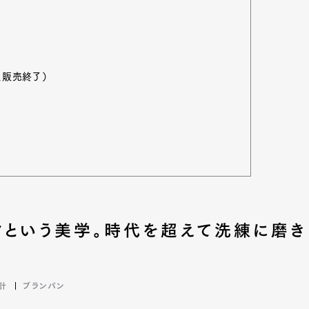
mbership
Magazine
Official Columnist
About
、販売終了）
et
Pen international
Pen tw
クという美学。時代を超えて洗練に磨き
計
ブランパン