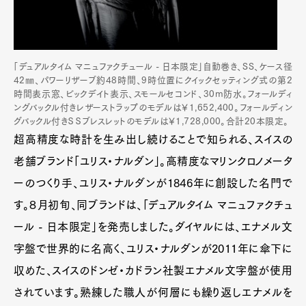
「デュアルタイム マニュファクチュール - 日本限定」自動巻き、SS、ケース径
42㎜、パワーリザーブ約48時間、9時位置にクイックセッティング式の第2
時間表示窓、ビックデイト表示、スモールセコンド、30m防水。フォールディ
ングバックル付きレザーストラップのモデルは￥1,652,400。フォールディン
グバックル付きＳＳブレスレットのモデルは￥1,728,000。合計20本限定。
超高精度な時計を生み出し続けることで知られる、スイスの
老舗ブランド「ユリス・ナルダン」。高精度なマリンクロノメータ
ーのつくり手、ユリス・ナルダンが1846年に創設した名門で
す。８月初旬、同ブランドは、「デュアルタイム マニュファクチュ
ール - 日本限定」を発売しました。ダイヤルには、エナメル文
字盤で世界的に名高く、ユリス・ナルダンが2011年に傘下に
収めた、スイスのドンゼ・カドラン社製エナメル文字盤が使用
されています。熟練した職人が何層にも繰り返しエナメルを