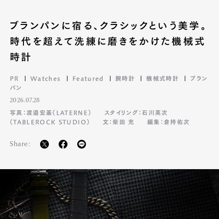
ブランパンに宿る、クラシックという美学。
時代を超えて洗練に磨きをかけた機械式
時計
PR
Watches
Featured
腕時計
機械式時計
ブラン
パン
2026.07.28
写真：渡邉宏基（LATERNE）
スタイリング：石川英次
（TABLEROCK STUDIO）
文：柴田 充
編集：倉持佑次
Share: