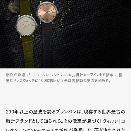
新作が登場した、「ヴィルレ ウルトラスリム」。自社ムーブメントを搭載し、優
美なドレスウォッチに100時間という長時間駆動の実力を秘める。
290年以上の歴史を誇るブランパンは、現存する世界最古の
時計ブランドとして知られる。その伝統が息づく「ヴィルレ」コ
レクションに38㎜ケースの新作が登場した。研ぎ澄まされた