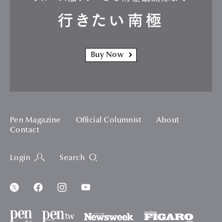
行きたい南極
Buy Now
Pen Magazine
Official Columnist
About
Contact
Login
Search