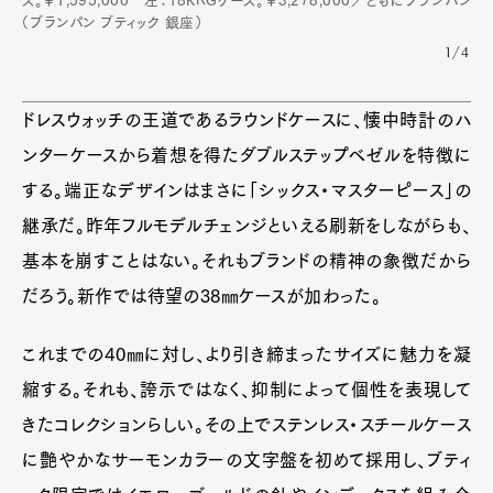
ス。￥1,595,000 左：18KRGケース。￥3,278,000／ともにブランパン
（ブランパン ブティック 銀座）
1/4
ドレスウォッチの王道であるラウンドケースに、懐中時計のハ
Art&Design
Watch
Fashion
ンターケースから着想を得たダブルステップベゼルを特徴に
Gourmet
Cars
する。端正なデザインはまさに「シックス・マスターピース」の
Product
Culture
Lifestyle
継承だ。昨年フルモデルチェンジといえる刷新をしながらも、
基本を崩すことはない。それもブランドの精神の象徴だから
だろう。新作では待望の38㎜ケースが加わった。
Pen Membership
Magazine
Official Columnist
About
これまでの40㎜に対し、より引き締まったサイズに魅力を凝
Contact
縮する。それも、誇示ではなく、抑制によって個性を表現して
きたコレクションらしい。その上でステンレス・スチールケース
に艶やかなサーモンカラーの文字盤を初めて採用し、ブティ
Pen Meet