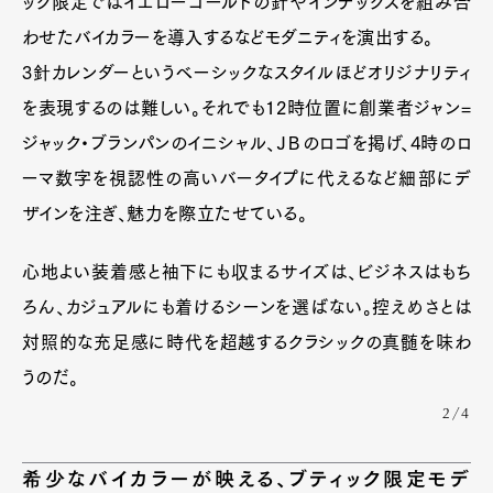
ック限定ではイエローゴールドの針やインデックスを組み合
Pen international
Pen tw
わせたバイカラーを導入するなどモダニティを演出する。
3針カレンダーというベーシックなスタイルほどオリジナリティ
を表現するのは難しい。それでも12時位置に創業者ジャン=
ジャック・ブランパンのイニシャル、ＪＢのロゴを掲げ、4時のロ
ーマ数字を視認性の高いバータイプに代えるなど細部にデ
ザインを注ぎ、魅力を際立たせている。
心地よい装着感と袖下にも収まるサイズは、ビジネスはもち
ろん、カジュアルにも着けるシーンを選ばない。控えめさとは
対照的な充足感に時代を超越するクラシックの真髄を味わ
うのだ。
2/4
希少なバイカラーが映える、ブティック限定モデ