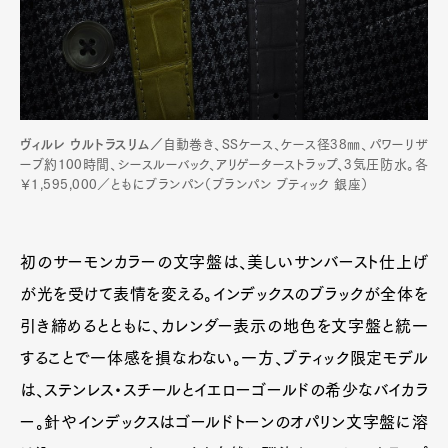
ヴィルレ ウルトラスリム／
自動巻き、SSケース、ケース径38㎜、パワーリザ
ーブ約100時間、シースルーバック、アリゲーターストラップ、3気圧防水。各
￥1,595,000／ともにブランパン（ブランパン ブティック 銀座）
初のサーモンカラーの文字盤は、美しいサンバースト仕上げ
が光を受けて表情を変える。インデックスのブラックが全体を
引き締めるとともに、カレンダー表示の地色を文字盤と統一
することで一体感を損なわない。一方、ブティック限定モデル
は、ステンレス・スチールとイエローゴールドの希少なバイカラ
ー。針やインデックスはゴールドトーンのオパリン文字盤に溶