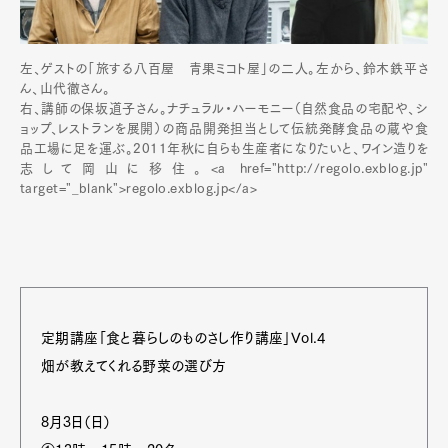
左、ゲストの「旅する八百屋 青果ミコト屋」の二人。左から、鈴木鉄平さ
ん、山代徹さん。
右、講師の保坂道子さん。ナチュラル・ハーモニー（自然食品の宅配や、シ
ョップ、レストランを展開）の商品開発担当として伝統発酵食品の蔵や食
品工場に足を運ぶ。2011年秋に自らも生産者になりたいと、ワイン造りを
志して岡山に移住。<a href="http://regolo.exblog.jp"
target="_blank">regolo.exblog.jp</a>
定期講座「食と暮らしのものさし作り講座」Vol.4
畑が教えてくれる野菜の選び方
8月3日（日）