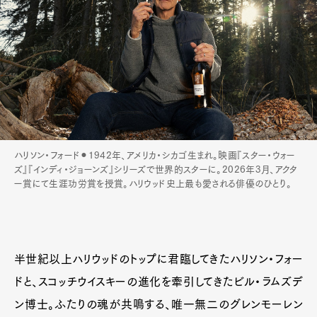
ハリソン・フォード⚫︎1942年、アメリカ・シカゴ生まれ。映画『スター・ウォー
ズ』『インディ・ジョーンズ』シリーズで世界的スターに。2026年3月、アクタ
ー賞にて生涯功労賞を授賞。ハリウッド史上最も愛される俳優のひとり。
半世紀以上ハリウッドのトップに君臨してきたハリソン・フォー
ドと、スコッチウイスキーの進化を牽引してきたビル・ラムズデ
ン博士。ふたりの魂が共鳴する、唯一無二のグレンモーレン