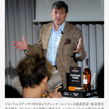
Art&Design
Watch
Fashion
Gourmet
Cars
Product
Culture
Lifestyle
Pen Membership
Magazine
Official Columnist
About
Contact
Pen Meet
Pen international
Pen tw
ビル・ラムズデン⚫︎1998年よりグレンモーレンジィの最高蒸留・製造責任
者を務め、アードベッグの同職も兼任する。ヘリオット・ワット大学で生化学