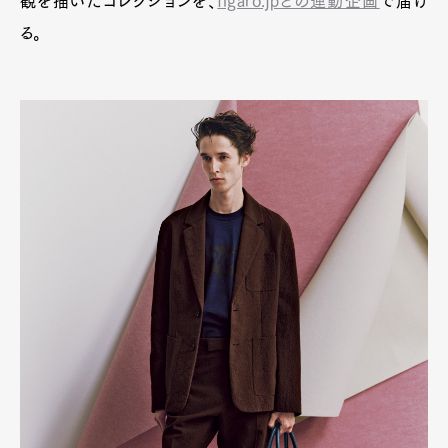
観を描いたコレクションを、
figaro.jpとの連動企画
で届け
る。
Art&Design
Watch
Fashion
Gourmet
Cars
Product
Culture
Lifestyle
Pen Membership
Magazine
Official Columnist
About
Contact