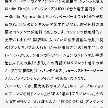
協力パートナーのアマゾンジャパンの提供で、タブレット端末
Kindle Fire（キンドルファイア）HDX10台と電子書籍リーダ
ーKindle Paperwhite（キンドルペーパーホワイト）4台が設
置され、最新のビジネス書や文学作品など、通常有料のお
薦めコンテンツが無料で楽しめます。コンテンツは定期的に
更新されますが、開店時に入っていた電子書籍は池井戸潤
の『オレたちバブル入行組』から芥川龍之介の『羅生門』、ク
レイトン・クリステンセンの『イノベーションのジレンマ』、手塚
治虫の『火の鳥』と多彩。この店舗ではタブレット端末のほ
か、英字新聞3紙（ジャパンタイムズ、ウォールストリートジャー
ナル、ファイナンシャルタイムズ）の閲覧もできます。
六本木ヒルズは、巨大蜘蛛のオブジェ（ルイーズ・ブルジョワ
のブロンズ彫刻『ママン』）がある2階の「プラザレベル」から
入る方が多いかもしれませんが、1階のこの店は、プラザレベ