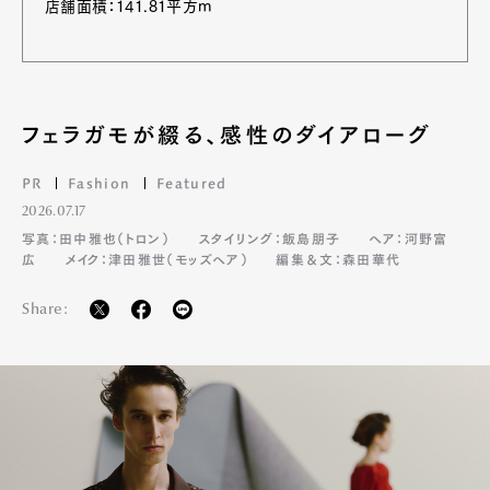
店舗面積：141.81平方m
フェラガモが綴る、感性のダイアローグ
PR
Fashion
Featured
2026.07.17
写真：田中雅也（トロン）
スタイリング：飯島朋子
ヘア：河野富
広
メイク：津田雅世（モッズヘア）
編集＆文：森田華代
Share: