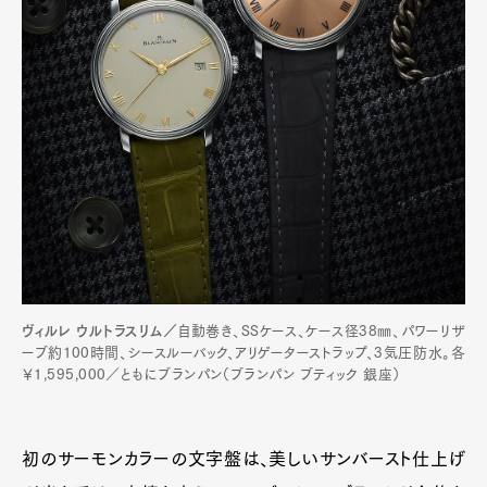
ヴィルレ ウルトラスリム／
自動巻き、SSケース、ケース径38㎜、パワーリザ
ーブ約100時間、シースルーバック、アリゲーターストラップ、3気圧防水。各
￥1,595,000／ともにブランパン（ブランパン ブティック 銀座）
初のサーモンカラーの文字盤は、美しいサンバースト仕上げ