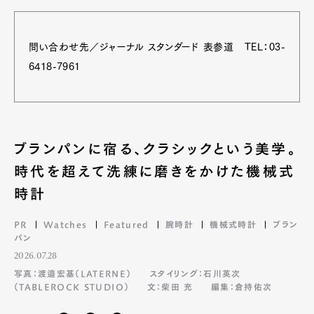
問い合わせ先／ジャーナル スタンダード 表参道 TEL：03-
6418-7961
ブランパンに宿る、クラシックという美学。
時代を超えて洗練に磨きをかけた機械式
時計
PR
Watches
Featured
腕時計
機械式時計
ブラン
パン
2026.07.28
写真：渡邉宏基（LATERNE）
スタイリング：石川英次
（TABLEROCK STUDIO）
文：柴田 充
編集：倉持佑次