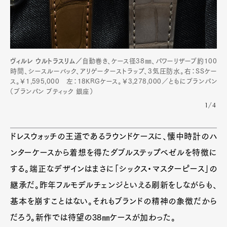
ヴィルレ ウルトラスリム／
自動巻き、ケース径38㎜、パワーリザーブ約100
時間、シースルーバック、アリゲーターストラップ、3気圧防水。右：SSケー
ス。￥1,595,000 左：18KRGケース。￥3,278,000／ともにブランパン
（ブランパン ブティック 銀座）
1/4
Art&Design
Watch
Fashion
Gourmet
Cars
ドレスウォッチの王道であるラウンドケースに、懐中時計のハ
Product
Culture
Lifestyle
ンターケースから着想を得たダブルステップベゼルを特徴に
する。端正なデザインはまさに「シックス・マスターピース」の
継承だ。昨年フルモデルチェンジといえる刷新をしながらも、
Pen Membership
Magazine
基本を崩すことはない。それもブランドの精神の象徴だから
Official Columnist
About
Contact
だろう。新作では待望の38㎜ケースが加わった。