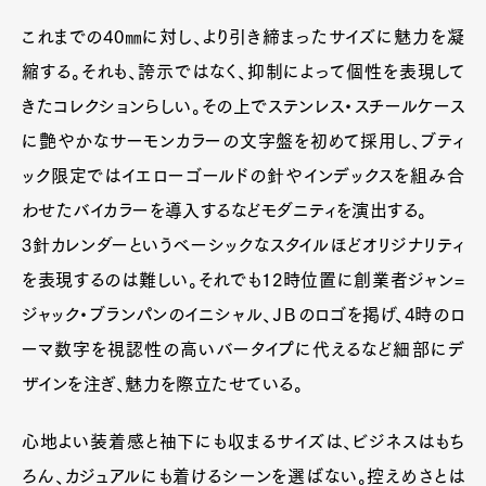
これまでの40㎜に対し、より引き締まったサイズに魅力を凝
縮する。それも、誇示ではなく、抑制によって個性を表現して
Pen Meet
きたコレクションらしい。その上でステンレス・スチールケース
Pen international
Pen tw
に艶やかなサーモンカラーの文字盤を初めて採用し、ブティ
ック限定ではイエローゴールドの針やインデックスを組み合
わせたバイカラーを導入するなどモダニティを演出する。
3針カレンダーというベーシックなスタイルほどオリジナリティ
を表現するのは難しい。それでも12時位置に創業者ジャン=
ジャック・ブランパンのイニシャル、ＪＢのロゴを掲げ、4時のロ
ーマ数字を視認性の高いバータイプに代えるなど細部にデ
ザインを注ぎ、魅力を際立たせている。
心地よい装着感と袖下にも収まるサイズは、ビジネスはもち
ろん、カジュアルにも着けるシーンを選ばない。控えめさとは