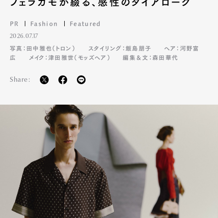
フェラガモが綴る、感性のダイアローグ
PR
Fashion
Featured
2026.07.17
写真：田中雅也（トロン）
スタイリング：飯島朋子
ヘア：河野富
広
メイク：津田雅世（モッズヘア）
編集＆文：森田華代
Share: