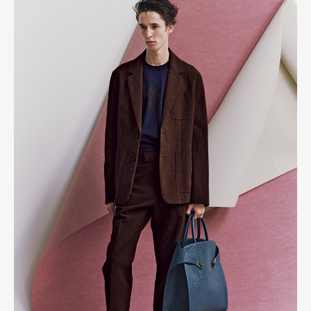
Pen Membership
Magazine
Official Columnist
About
Contact
Pen Meet
Pen international
Pen tw