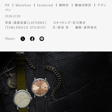
PR
Watches
Featured
腕時計
機械式時計
ブラン
パン
2026.07.28
写真：渡邉宏基（LATERNE）
スタイリング：石川英次
（TABLEROCK STUDIO）
文：柴田 充
編集：倉持佑次
Share: