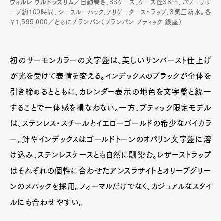
ヴィルレ ウルトラスリム／
自動巻き、SSケース、ケース径38㎜、パワーリザ
ーブ約100時間、シースルーバック、アリゲーターストラップ、3気圧防水。各
￥1,595,000／ともにブランパン（ブランパン ブティック 銀座）
初のサーモンカラーの文字盤は、美しいサンバースト仕上げ
が光を受けて表情を変える。インデックスのブラックが全体を
引き締めるとともに、カレンダー表示の地色を文字盤と統一
することで一体感を損なわない。一方、ブティック限定モデル
は、ステンレス・スチールとイエローゴールドの希少なバイカラ
ー。針やインデックスはゴールドトーンのオパリン文字盤に溶
け込み、ステンレスケースとも自然に馴染む。レザーストラップ
はそれぞれの個性に合わせたアンスラサイトとオリーブグリー
ンのヌバックを採用。フォーマルだけでなく、カジュアルなスタイ
ルにも合わせやすい。