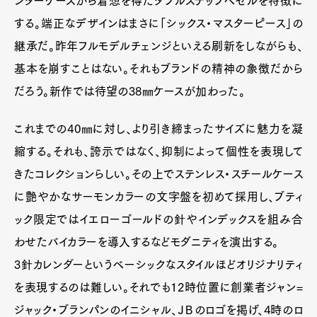
ンターケースから着想を得たダブルステップベゼルを特徴に
する。端正なデザインはまさに「シックス・マスターピース」の
継承だ。昨年フルモデルチェンジといえる刷新をしながらも、
基本を崩すことはない。それもブランドの精神の象徴だから
だろう。新作では待望の38㎜ケースが加わった。
これまでの40㎜に対し、より引き締まったサイズに魅力を凝
縮する。それも、誇示ではなく、抑制によって個性を表現して
きたコレクションらしい。その上でステンレス・スチールケース
に艶やかなサーモンカラーの文字盤を初めて採用し、ブティ
ック限定ではイエローゴールドの針やインデックスを組み合
わせたバイカラーを導入するなどモダニティを演出する。
3針カレンダーというベーシックなスタイルほどオリジナリティ
を表現するのは難しい。それでも12時位置に創業者ジャン=
ジャック・ブランパンのイニシャル、ＪＢのロゴを掲げ、4時のロ