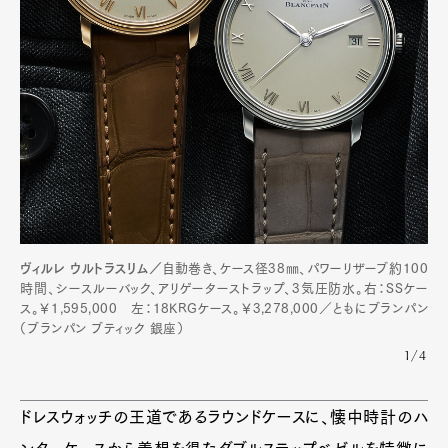
Art&Design
Watch
Fashion
Gourmet
Cars
Product
Culture
Lifestyle
Pen Membership
Magazine
Official Columnist
About
Contact
ヴィルレ ウルトラスリム／
自動巻き、ケース径38㎜、パワーリザーブ約100
時間、シースルーバック、アリゲーターストラップ、3気圧防水。右：SSケー
ス。￥1,595,000 左：18KRGケース。￥3,278,000／ともにブランパン
（ブランパン ブティック 銀座）
1/4
Pen Meet
Pen international
Pen tw
ドレスウォッチの王道であるラウンドケースに、懐中時計のハ