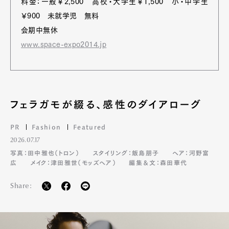
料金：一般￥2,500 高校・大学生￥1,500 小・中学生
￥900 未就学児 無料
会期中無休
www.space-expo2014.jp
フェラガモが綴る、感性のダイアローグ
PR
Fashion
Featured
2026.07.17
写真：田中雅也（トロン）
スタイリング：飯島朋子
ヘア：河野富
広
メイク：津田雅世（モッズヘア）
編集＆文：森田華代
Share: