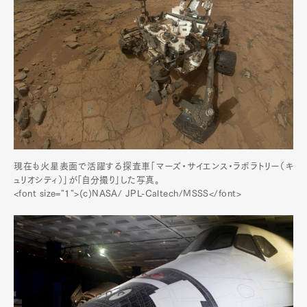
現在も火星表面で活躍する探査車「マーズ・サイエンス・ラボラトリー（キ
ュリオシティ）」が「自分撮り」した写真。
<font size="1">(c)NASA/ JPL-Caltech/MSSS</font>