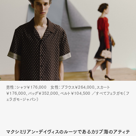
Art&Design
Watch
Fashion
Gourmet
Cars
男性：シャツ￥176,000 女性：ブラウス￥264,000、スカート
Product
Culture
Lifestyle
￥176,000、バッグ￥352,000、ベルト￥104,500 ／すべてフェラガモ（フ
ェラガモ・ジャパン）
Pen Membership
Magazine
Official Columnist
About
Contact
マクシミリアン・デイヴィスのルーツであるカリブ海のアティテ