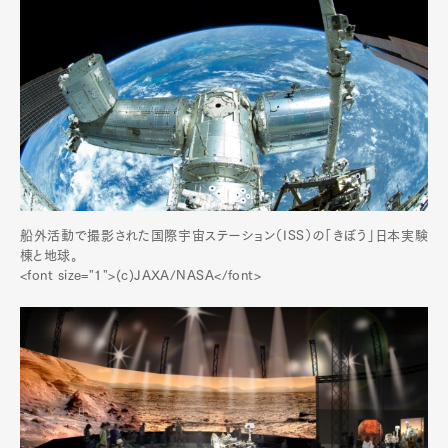
船外活動で撮影された国際宇宙ステーション（ISS）の「きぼう」日本実験
棟と地球。
<font size="1">(c)JAXA/NASA</font>