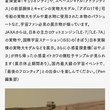
星探査車「キュリオシティ」や、スペースシャトル「アトランティ
ス」の前部胴体とキャビンの実物大モデル、「アポロ17号」司
令船の実物大モデルや着水時に使用された本物のパラシュ
ートなど、宇宙ファン必見の展示物が揃っています。
JAXAからは、日本の主力ロケットエンジン「LE-7」「LE-7A」
の実物や、国際宇宙ステーション（ISS）の「きぼう」日本実験
棟の実物大モデルなどを展示。さらに小惑星探査機「はやぶ
さ」が持ち帰った小惑星イトカワの微粒子サンプルが見られ
ます（展示休止期間あり）。国内最大級の宇宙イベントで、
「最後のフロンティア」との出会いを楽しんでください。（Pen
編集部）