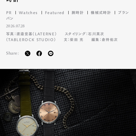
PR
Watches
Featured
腕時計
機械式時計
ブラン
パン
2026.07.28
写真：渡邉宏基（LATERNE）
スタイリング：石川英次
（TABLEROCK STUDIO）
文：柴田 充
編集：倉持佑次
Share: