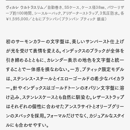
ヴィルレ ウルトラスリム／
自動巻き、SSケース、ケース径38㎜、パワーリザ
ーブ約100時間、シースルーバック、アリゲーターストラップ、3気圧防水。各
￥1,595,000／ともにブランパン（ブランパン ブティック 銀座）
初のサーモンカラーの文字盤は、美しいサンバースト仕上げ
が光を受けて表情を変える。インデックスのブラックが全体を
引き締めるとともに、カレンダー表示の地色を文字盤と統一
することで一体感を損なわない。一方、ブティック限定モデル
は、ステンレス・スチールとイエローゴールドの希少なバイカラ
ー。針やインデックスはゴールドトーンのオパリン文字盤に溶
け込み、ステンレスケースとも自然に馴染む。レザーストラップ
はそれぞれの個性に合わせたアンスラサイトとオリーブグリー
ンのヌバックを採用。フォーマルだけでなく、カジュアルなスタイ
ルにも合わせやすい。