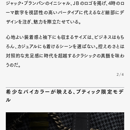
ジャック・ブランパンのイニシャル、ＪＢのロゴを掲げ、4時のロ
Pen Membership
Magazine
Official Columnist
About
ーマ数字を視認性の高いバータイプに代えるなど細部にデ
Contact
ザインを注ぎ、魅力を際立たせている。
心地よい装着感と袖下にも収まるサイズは、ビジネスはもち
Pen Meet
ろん、カジュアルにも着けるシーンを選ばない。控えめさとは
対照的な充足感に時代を超越するクラシックの真髄を味わ
Pen international
Pen tw
うのだ。
2/4
希少なバイカラーが映える、ブティック限定モデ
ル