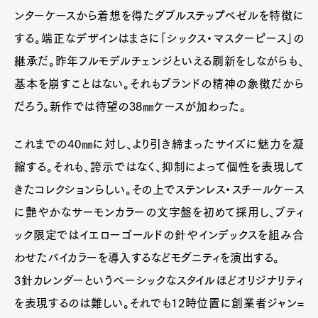
ンターケースから着想を得たダブルステップベゼルを特徴に
する。端正なデザインはまさに「シックス・マスターピース」の
継承だ。昨年フルモデルチェンジといえる刷新をしながらも、
基本を崩すことはない。それもブランドの精神の象徴だから
だろう。新作では待望の38㎜ケースが加わった。
これまでの40㎜に対し、より引き締まったサイズに魅力を凝
縮する。それも、誇示ではなく、抑制によって個性を表現して
きたコレクションらしい。その上でステンレス・スチールケース
に艶やかなサーモンカラーの文字盤を初めて採用し、ブティ
Art&Design
Watch
Fashion
Gourmet
Cars
ック限定ではイエローゴールドの針やインデックスを組み合
わせたバイカラーを導入するなどモダニティを演出する。
Product
Culture
Lifestyle
3針カレンダーというベーシックなスタイルほどオリジナリティ
を表現するのは難しい。それでも12時位置に創業者ジャン=