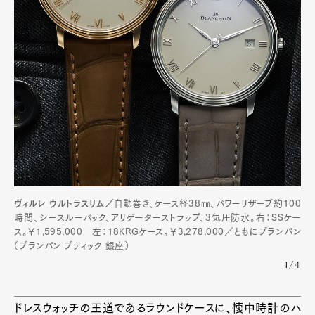
ヴィルレ ウルトラスリム／
自動巻き、ケース径38㎜、パワーリザーブ約100
時間、シースルーバック、アリゲーターストラップ、3気圧防水。右：SSケー
ス。￥1,595,000 左：18KRGケース。￥3,278,000／ともにブランパン
（ブランパン ブティック 銀座）
1/4
ドレスウォッチの王道であるラウンドケースに、懐中時計のハ