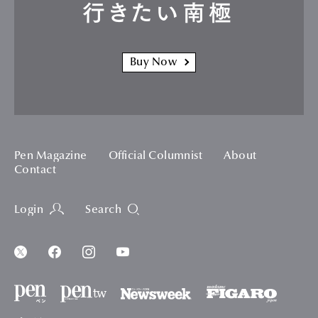
行きたい南極
Buy Now
Pen Magazine
Official Columnist
About
Contact
Login
Search