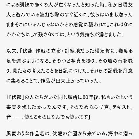
による訓練で多くの人が亡くなったと知った時、私が日頃友
人と遊んでいる波打ち際のすぐ近くに、彼らはいまも潜った
ままそこにいるんじゃないかとの感覚に襲われて。これはなに
かかたちにして残さなくては、という気持ちが湧きました」
以来、「伏龍」作戦の立案・訓練地だった横須賀に、幾度も
足を運ぶようになる。そのつど写真を撮り、その場の音を録
り、見たもの考えたことを日記につけた。それらの記録を丹念
に集めることで、作品が出来上がっていった。
「『伏龍』の人たちがいた同じ場所に80年後、私もいたという
事実を残したかったんです。そのためなら写真、テキスト、
音……、使えるものはなんでも使います」
風変わりな作品名は、伏龍の合図から来ている。海中に潜っ