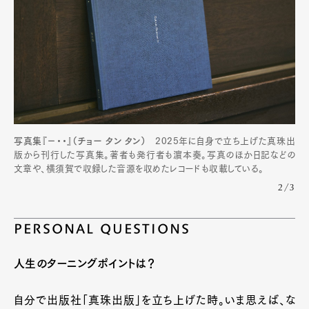
写真集『−・・』（チョー タン タン）
2025年に自身で立ち上げた真珠出
版から刊行した写真集。著者も発行者も濵本奏。写真のほか日記などの
文章や、横須賀で収録した音源を収めたレコードも収載している。
2/3
PERSONAL QUESTIONS
人生のターニングポイントは？
自分で出版社「真珠出版」を立ち上げた時。いま思えば、な