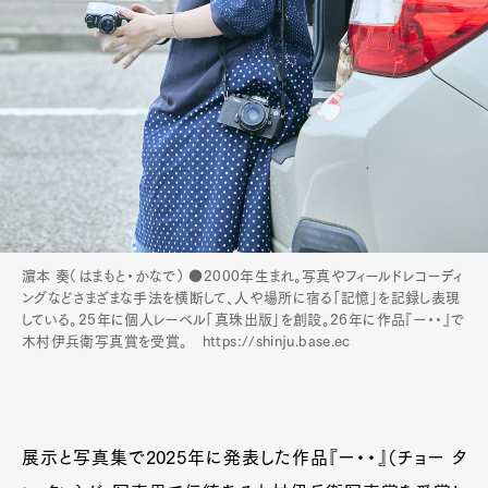
濵本 奏（はまもと・かなで） ●2000年生まれ。写真やフィールドレコーディ
ングなどさまざまな手法を横断して、人や場所に宿る「記憶」を記録し表現
している。25年に個人レーベル「真珠出版」を創設。26年に作品『ー・・』で
木村伊兵衛写真賞を受賞。 https://shinju.base.ec
展示と写真集で2025年に発表した作品『ー・・』（チョー タ