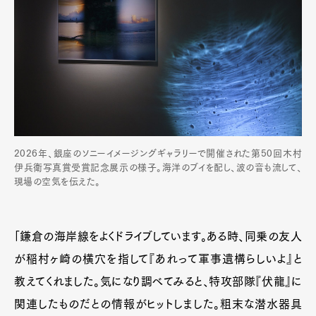
2026年、銀座のソニーイメージングギャラリーで開催された第50回木村
伊兵衛写真賞受賞記念展示の様子。海洋のブイを配し、波の音も流して、
現場の空気を伝えた。
「鎌倉の海岸線をよくドライブしています。ある時、同乗の友人
が稲村ヶ崎の横穴を指して『あれって軍事遺構らしいよ』と
教えてくれました。気になり調べてみると、特攻部隊『伏龍』に
関連したものだとの情報がヒットしました。粗末な潜水器具