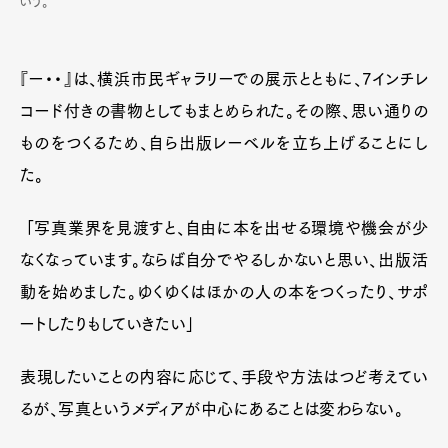
いう。
『ー・・』は、横浜市民ギャラリーでの展示とともに、7インチレ
コード付きの書物としてもまとめられた。その際、思い通りの
ものをつくるため、自ら出版レーベルを立ち上げることにし
Art&Design
Watch
Fashion
た。
Gourmet
Cars
「写真業界を見渡すと、自由に本を出せる環境や機会が少
Product
Culture
Lifestyle
なくなっています。ならば自分でやるしかないと思い、出版活
動を始めました。ゆくゆくはほかの人の本をつくったり、サポ
ートしたりもしていきたい」
Pen Membership
Magazine
Official Columnist
About
Contact
表現したいことの内容に応じて、手段や方法はつど考えてい
るが、写真というメディアが中心にあることは変わらない。