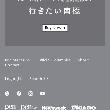
行きたい南極
Buy Now
Pen Magazine
Official Columnist
About
Contact
Login
Search