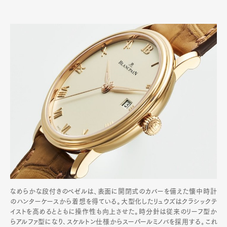
なめらかな段付きのベゼルは、表面に開閉式のカバーを備えた懐中時計
のハンターケースから着想を得ている。大型化したリュウズはクラシックテ
イストを高めるとともに操作性も向上させた。時分針は従来のリーフ型か
らアルファ型になり､スケルトン仕様からスーパールミノバを採用する｡これ