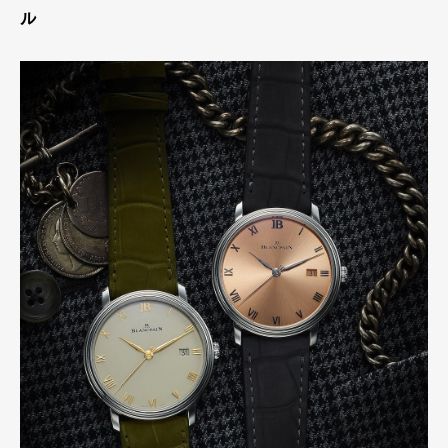
ル
Pen international
Pen tw