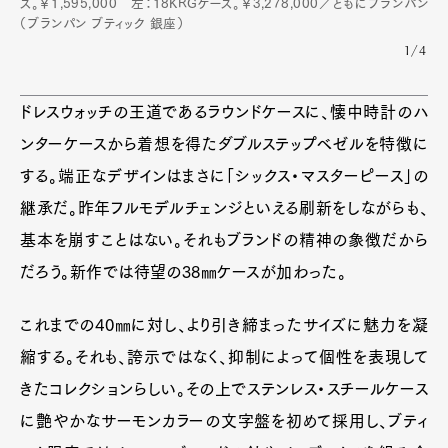
ス。￥1,595,000 左：18KRGケース。￥3,278,000／ともにブランパン
（ブランパン ブティック 銀座）
1/4
ドレスウォッチの王道であるラウンドケースに、懐中時計のハ
ンターケースから着想を得たダブルステップベゼルを特徴に
する。端正なデザインはまさに「シックス・マスターピース」の
継承だ。昨年フルモデルチェンジといえる刷新をしながらも、
基本を崩すことはない。それもブランドの精神の象徴だから
だろう。新作では待望の38㎜ケースが加わった。
これまでの40㎜に対し、より引き締まったサイズに魅力を凝
縮する。それも、誇示ではなく、抑制によって個性を表現して
きたコレクションらしい。その上でステンレス・スチールケース
に艶やかなサーモンカラーの文字盤を初めて採用し、ブティ