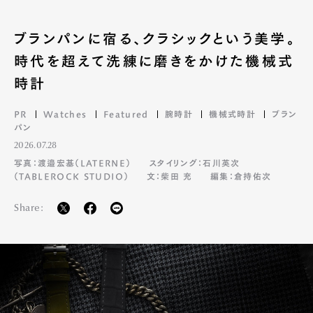
ブランパンに宿る、クラシックという美学。
時代を超えて洗練に磨きをかけた機械式
時計
PR
Watches
Featured
腕時計
機械式時計
ブラン
パン
2026.07.28
写真：渡邉宏基（LATERNE）
スタイリング：石川英次
（TABLEROCK STUDIO）
文：柴田 充
編集：倉持佑次
Share: