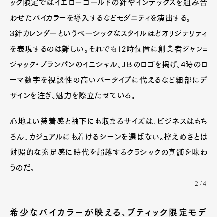
ック限定ではイエローゴールドの針やインデックスを組み合
わせたバイカラーを導入するなどモダニティを演出する。
3針カレンダーというベーシックなスタイルほどオリジナリティ
を表現するのは難しい。それでも12時位置に創業者ジャン=
ジャック・ブランパンのイニシャル、ＪＢのロゴを掲げ、4時のロ
Art&Design
Watch
Fashion
Gourmet
Cars
ーマ数字を視認性の高いバータイプに代えるなど細部にデ
ザインを注ぎ、魅力を際立たせている。
Product
Culture
Lifestyle
心地よい装着感と袖下にも収まるサイズは、ビジネスはもち
ろん、カジュアルにも着けるシーンを選ばない。控えめさとは
Pen Membership
Magazine
対照的な充足感に時代を超越するクラシックの真髄を味わ
Official Columnist
About
Contact
うのだ。
2/4
希少なバイカラーが映える、ブティック限定モデ
Pen Meet