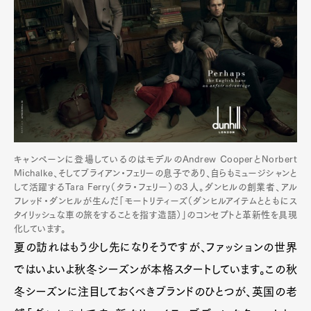
キャンペーンに登場しているのはモデルのAndrew CooperとNorbert
Michalke、そしてブライアン・フェリーの息子であり、自らもミュージシャンと
して活躍するTara Ferry（タラ・フェリー）の３人。ダンヒルの創業者、アル
フレッド・ダンヒルが生んだ「モートリティーズ（ダンヒルアイテムとともにス
タイリッシュな車の旅をすることを指す造語）」のコンセプトと革新性を具現
化しています。
夏の訪れはもう少し先になりそうですが、ファッションの世界
ではいよいよ秋冬シーズンが本格スタートしています。この秋
冬シーズンに注目しておくべきブランドのひとつが、英国の老