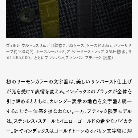
ヴィルレ ウルトラスリム／
自動巻き、SSケース、ケース径38㎜、パワーリザ
ーブ約100時間、シースルーバック、アリゲーターストラップ、3気圧防水。各
￥1,595,000／ともにブランパン（ブランパン ブティック 銀座）
初のサーモンカラーの文字盤は、美しいサンバースト仕上げ
が光を受けて表情を変える。インデックスのブラックが全体を
引き締めるとともに、カレンダー表示の地色を文字盤と統一
することで一体感を損なわない。一方、ブティック限定モデル
は、ステンレス・スチールとイエローゴールドの希少なバイカラ
ー。針やインデックスはゴールドトーンのオパリン文字盤に溶