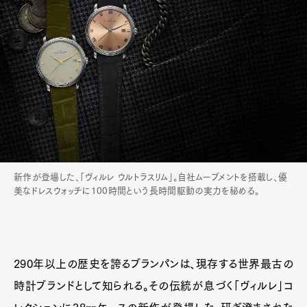
新作が登場した、「ヴィルレ ウルトラスリム」。自社ムーブメントを搭載し、優
美なドレスウォッチに100時間という長時間駆動の実力を秘める。
290年以上の歴史を誇るブランパンは、現存する世界最古の
時計ブランドとして知られる。その伝統が息づく「ヴィルレ」コ