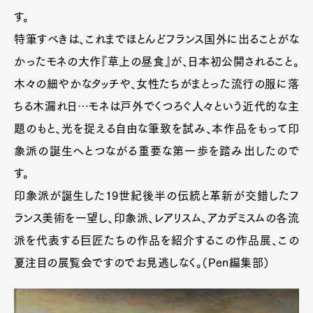
す。
特筆すべきは、これまでほとんどフランス国外に出ることがな
かったモネの大作『草上の昼食』が、日本初公開されること。
木々の細やかなタッチや、女性たちがまとった流行の服に落
ちる木漏れ日…モネは戸外でくつろぐ人々という近代的な主
題のもと、光を捉える自由な筆致を試み、本作品をもって印
象派の誕生へとつながる重要な第一歩を踏み出したので
す。
印象派が誕生した19世紀後半の伝統と革新が交錯したフ
ランス美術を一望し、印象派、レアリスム、アカデミスムの各流
派を代表する巨匠たちの作品を紹介するこの作品展、この
夏注目の展覧会ですのでお見逃しなく。（Pen編集部）