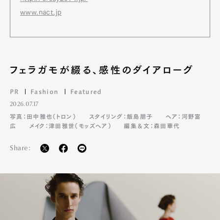
www.nact.jp
フェラガモが綴る、感性のダイアローグ
PR
Fashion
Featured
Art&Design
Watch
Fashion
2026.07.17
Gourmet
Cars
写真：田中雅也（トロン）
スタイリング：飯島朋子
ヘア：河野富
広
メイク：津田雅世（モッズヘア）
編集＆文：森田華代
Product
Culture
Lifestyle
Share:
Pen Membership
Magazine
Official Columnist
About
Contact