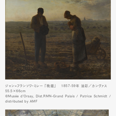
ジャン=フランソワ・ミレー 『晩鐘』 1857-59年 油彩／カンヴァス
55.5×66cm
©Musée d'Orsay, Dist.RMN-Grand Palais / Patrice Schmidt /
distributed by AMF