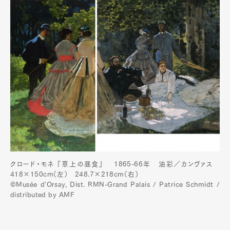
クロード・モネ 『草上の昼食』 1865-66年 油彩／カンヴァス
418×150cm（左） 248.7×218cm（右）
©Musée d'Orsay, Dist. RMN-Grand Palais / Patrice Schmidt /
distributed by AMF