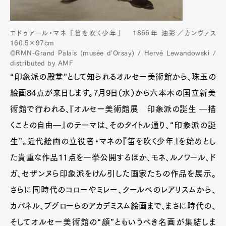
エドゥアール・マネ 『笛を吹く少年』 1866年 油彩／カンヴァス
160.5×97cm
©RMN-Grand Palais (musée d'Orsay) / Hervé Lewandowski /
distributed by AMF
“印象派の殿堂”として知られるオルセー美術館から、珠玉の
絵画84点が来日します。7月9日（水）から六本木の国立新美
術館で行われる、『オルセー美術館展 印象派の誕生 ―描
くことの自由―』のテーマは、そのタイトル通り、“印象派の誕
生”。近代絵画の立役者・マネの『笛を吹く少年』を始めとし
た貴重な作品11点を一挙公開するほか、モネ、ルノワール、ド
ガ、セザンヌら印象派をけん引した画家たちの作品を展示。
さらに同時代のコローやミレー、クールベのレアリスムから、
カバネル、ブグローらのアカデミスム絵画まで、まさに時代の、
そしてオルセー美術館の“顔”ともいうべき名画が集結しま