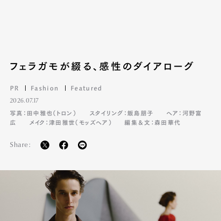
フェラガモが綴る、感性のダイアローグ
PR
Fashion
Featured
2026.07.17
写真：田中雅也（トロン）
スタイリング：飯島朋子
ヘア：河野富
広
メイク：津田雅世（モッズヘア）
編集＆文：森田華代
Share: