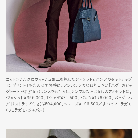
Product
Culture
Lifestyle
Pen Membership
Magazine
Official Columnist
About
Contact
コットンシルクにウォッシュ加工を施したジャケットとパンツのセットアップ
Pen Meet
は、プリントTを合わせて軽快に。アンバランスなほど大きい「ハグ」のビッ
グトートが新鮮なバランスをもたらし、シンプルな着こなしのアクセントに。
Pen international
Pen tw
ジャケット¥396,000、Tシャツ¥71,500、パンツ¥176,000、バッグ「ハ
グ」（ストラップ付き）¥594,000、シューズ¥126,500／すべてフェラガモ
（フェラガモ・ジャパン）