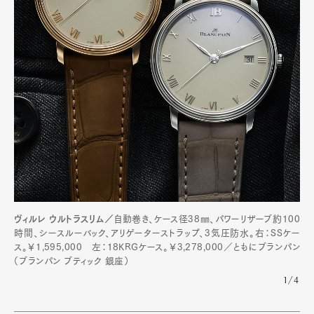
ヴィルレ ウルトラスリム／
自動巻き、ケース径38㎜、パワーリザーブ約100
時間、シースルーバック、アリゲーターストラップ、3気圧防水。右：SSケー
ス。￥1,595,000 左：18KRGケース。￥3,278,000／ともにブランパン
（ブランパン ブティック 銀座）
1/4