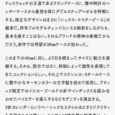
ドレスウォッチの王道であるラウンドケースに、懐中時計のハ
ンターケースから着想を得たダブルステップベゼルを特徴に
する。端正なデザインはまさに「シックス・マスターピース」の
継承だ。昨年フルモデルチェンジといえる刷新をしながらも、
基本を崩すことはない。それもブランドの精神の象徴だから
だろう。新作では待望の38㎜ケースが加わった。
これまでの40㎜に対し、より引き締まったサイズに魅力を凝
縮する。それも、誇示ではなく、抑制によって個性を表現して
きたコレクションらしい。その上でステンレス・スチールケース
Art&Design
Watch
Fashion
に艶やかなサーモンカラーの文字盤を初めて採用し、ブティ
Gourmet
Cars
ック限定ではイエローゴールドの針やインデックスを組み合
Product
Culture
Lifestyle
わせたバイカラーを導入するなどモダニティを演出する。
3針カレンダーというベーシックなスタイルほどオリジナリティ