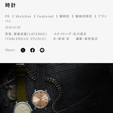
時計
PR
Watches
Featured
腕時計
機械式時計
ブラン
パン
2026.07.28
写真：渡邉宏基（LATERNE）
スタイリング：石川英次
（TABLEROCK STUDIO）
文：柴田 充
編集：倉持佑次
Share: