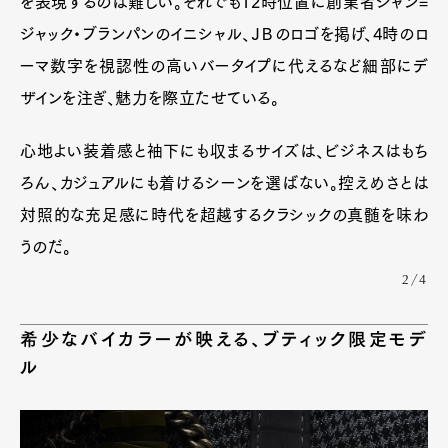
を表現するのは難しい。それでも12時位置に創業者ジャン=
Pen Membership
Magazine
ジャック・ブランパンのイニシャル、ＪＢのロゴを掲げ、4時のロ
Official Columnist
About
ーマ数字を視認性の高いバータイプに代えるなど細部にデ
Contact
ザインを注ぎ、魅力を際立たせている。
心地よい装着感と袖下にも収まるサイズは、ビジネスはもち
Pen Meet
ろん、カジュアルにも着けるシーンを選ばない。控えめさとは
Pen international
Pen tw
対照的な充足感に時代を超越するクラシックの真髄を味わ
うのだ。
2/4
希少なバイカラーが映える、ブティック限定モデ
ル