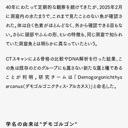
40年にわたって定期的な観察を続けてきたが、2025年2月
に洞窟内の水たまりで、これまで見たことのない魚が確認さ
れた。体は白く色素がほとんどなく、外から確認できる目もな
Art&Design
Watch
Fashion
い。さらに頭部やふんの形、ヒレの特徴も、同じ洞窟で知られ
Gourmet
Cars
ていた洞窟魚とは明らかに異なっていたという。
Product
Culture
Lifestyle
CTスキャンによる骨格の比較やDNA解析を行った結果、こ
の魚は既存のどのグループにも属さない新たな属と種である
Pen Membership
Magazine
ことが判明。研究チームは「Demogorgonichthys
Official Columnist
About
arcanus（デモゴルゴニクティス・アルカヌス）」と命名した。
Contact
Pen Meet
学名の由来は"デモゴルゴン"
Pen international
Pen tw