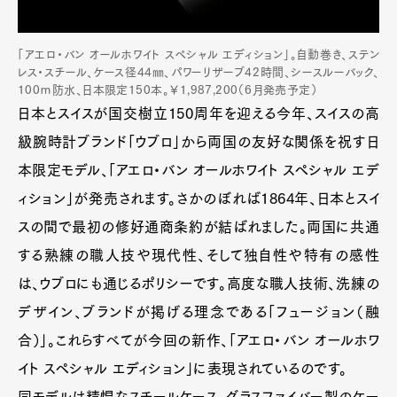
「アエロ・バン オールホワイト スペシャル エディション」。自動巻き、ステン
レス・スチール、ケース径44㎜、パワーリザーブ42時間、シースルーバック、
100ｍ防水、日本限定150本。￥1,987,200（6月発売予定）
日本とスイスが国交樹立150周年を迎える今年、スイスの高
級腕時計ブランド「ウブロ」から両国の友好な関係を祝す日
本限定モデル、「アエロ・バン オールホワイト スペシャル エデ
ィション」が発売されます。さかのぼれば1864年、日本とスイ
スの間で最初の修好通商条約が結ばれました。両国に共通
する熟練の職人技や現代性、そして独自性や特有の感性
は、ウブロにも通じるポリシーです。高度な職人技術、洗練の
デザイン、ブランドが掲げる理念である「フュージョン（融
合）」。これらすべてが今回の新作、「アエロ・バン オールホワ
イト スペシャル エディション」に表現されているのです。
同モデルは精悍なスチールケース、グラスファイバー製のケー