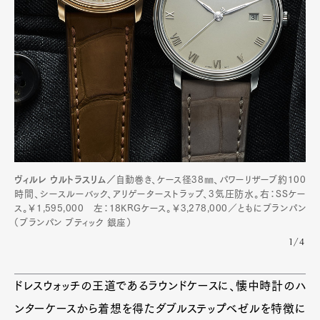
ヴィルレ ウルトラスリム／
自動巻き、ケース径38㎜、パワーリザーブ約100
時間、シースルーバック、アリゲーターストラップ、3気圧防水。右：SSケー
ス。￥1,595,000 左：18KRGケース。￥3,278,000／ともにブランパン
（ブランパン ブティック 銀座）
1/4
ドレスウォッチの王道であるラウンドケースに、懐中時計のハ
ンターケースから着想を得たダブルステップベゼルを特徴に