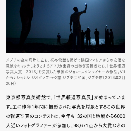
ジブチの夜の海岸に立ち、携帯電話を掲げて隣国ソマリアからの安価な
電波をキャッチしようとするアフリカ出身の出稼ぎ労働者たち。「世界報道
写真大賞 2013」を受賞した米国のジョン・スタンマイヤーの作品。VII
からナショナル ジオグラフィック誌 ジブチ共和国、ジブチ市（2013年2月
26日）
東京都写真美術館で、「世界報道写真展」が始まっていま
す。主に昨年１年間に撮影された写真を対象とするこの世界
の報道写真のコンテストは、今年も132の国と地域から6000
人近いフォトグラファーが参加し、98,671点から大賞などの