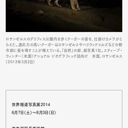
ロサンゼルスのグリフィス公園内を歩くクーガーの姿を、仕掛けカメラがと
らえた。適応力の高いクーガーはロサンゼルスやハリウッドヒルズなどの都
市部に姿を現すことが増えている。「自然」の部、組写真1位。スティーブ・
ウィンター（米国）ナショナル ジオグラフィック誌向け 米国、ロサンゼルス
（2013年3月2日）
世界報道写真展2014
6月7日（土）～8月3日（日）