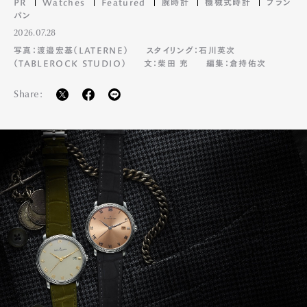
PR
Watches
Featured
腕時計
機械式時計
ブラン
パン
2026.07.28
写真：渡邉宏基（LATERNE）
スタイリング：石川英次
（TABLEROCK STUDIO）
文：柴田 充
編集：倉持佑次
Share: