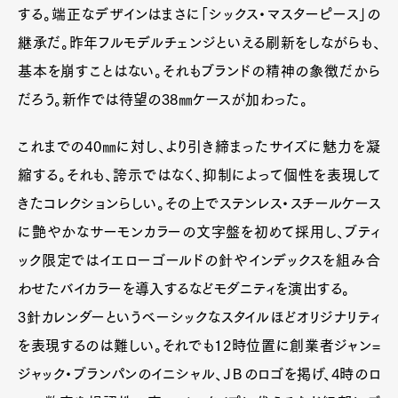
する。端正なデザインはまさに「シックス・マスターピース」の
継承だ。昨年フルモデルチェンジといえる刷新をしながらも、
Art&Design
Watch
Fashion
基本を崩すことはない。それもブランドの精神の象徴だから
Gourmet
Cars
だろう。新作では待望の38㎜ケースが加わった。
Product
Culture
Lifestyle
これまでの40㎜に対し、より引き締まったサイズに魅力を凝
縮する。それも、誇示ではなく、抑制によって個性を表現して
Pen Membership
Magazine
きたコレクションらしい。その上でステンレス・スチールケース
Official Columnist
About
Contact
に艶やかなサーモンカラーの文字盤を初めて採用し、ブティ
ック限定ではイエローゴールドの針やインデックスを組み合
わせたバイカラーを導入するなどモダニティを演出する。
3針カレンダーというベーシックなスタイルほどオリジナリティ
Pen Meet
を表現するのは難しい。それでも12時位置に創業者ジャン=
Pen international
Pen tw
ジャック・ブランパンのイニシャル、ＪＢのロゴを掲げ、4時のロ