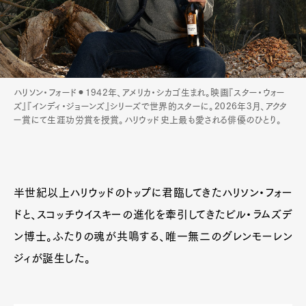
ハリソン・フォード⚫︎1942年、アメリカ・シカゴ生まれ。映画『スター・ウォー
ズ』『インディ・ジョーンズ』シリーズで世界的スターに。2026年3月、アクタ
ー賞にて生涯功労賞を授賞。ハリウッド史上最も愛される俳優のひとり。
半世紀以上ハリウッドのトップに君臨してきたハリソン・フォー
ドと、スコッチウイスキーの進化を牽引してきたビル・ラムズデ
ン博士。ふたりの魂が共鳴する、唯一無二のグレンモーレン
ジィが誕生した。