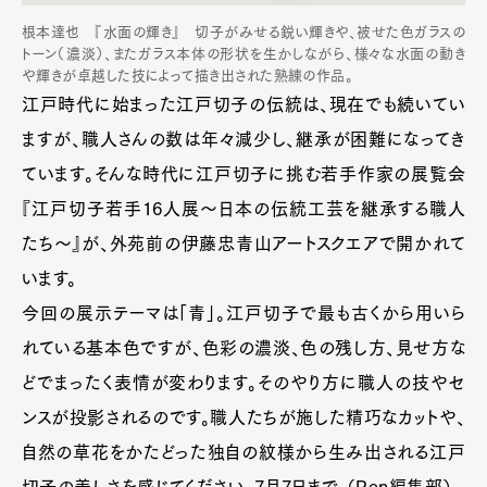
根本達也 『水面の輝き』 切子がみせる鋭い輝きや、被せた色ガラスの
トーン（濃淡）、またガラス本体の形状を生かしながら、様々な水面の動き
や輝きが卓越した技によって描き出された熟練の作品。
江戸時代に始まった江戸切子の伝統は、現在でも続いてい
ますが、職人さんの数は年々減少し、継承が困難になってき
ています。そんな時代に江戸切子に挑む若手作家の展覧会
『江戸切子若手16人展～日本の伝統工芸を継承する職人
たち～』が、外苑前の伊藤忠青山アートスクエアで開かれて
います。
今回の展示テーマは「青」。江戸切子で最も古くから用いら
れている基本色ですが、色彩の濃淡、色の残し方、見せ方な
どでまったく表情が変わります。そのやり方に職人の技やセ
ンスが投影されるのです。職人たちが施した精巧なカットや、
自然の草花をかたどった独自の紋様から生み出される江戸