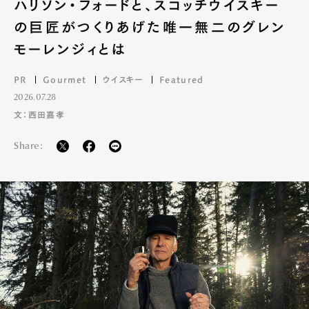
ハリソン・フォードと、スコッチウイスキー
の巨匠がつくりあげた唯一無二のグレン
モーレンジィとは
PR
Gourmet
ウイスキー
Featured
2026.07.28
文：西田嘉孝
Share: