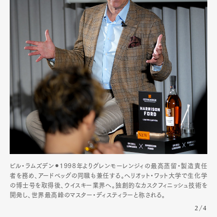
Art&Design
Watch
Fashion
Gourmet
Cars
Product
Culture
Lifestyle
Pen Membership
Magazine
Official Columnist
About
Contact
ビル・ラムズデン⚫︎1998年よりグレンモーレンジィの最高蒸留・製造責任
Pen Meet
者を務め、アードベッグの同職も兼任する。ヘリオット・ワット大学で生化学
の博士号を取得後、ウイスキー業界へ。独創的なカスクフィニッシュ技術を
Pen international
Pen tw
開発し、世界最高峰のマスター・ディスティラーと称される。
2/4