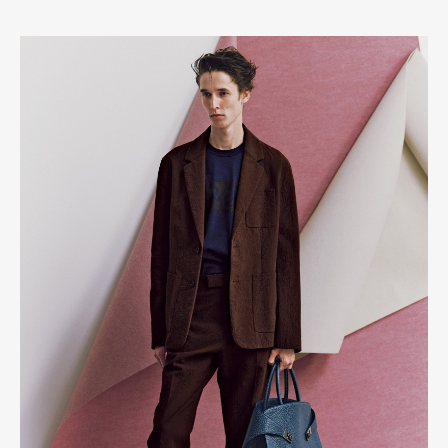
Pen Membership
Magazine
Official Columnist
About
Contact
Pen Meet
Pen international
Pen tw