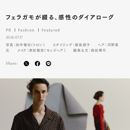
フェラガモが綴る、感性のダイアローグ
PR
Fashion
Featured
2026.07.17
写真：田中雅也（トロン）
スタイリング：飯島朋子
ヘア：河野富
広
メイク：津田雅世（モッズヘア）
編集＆文：森田華代
Share: