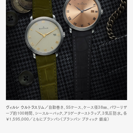
ヴィルレ ウルトラスリム／
自動巻き、SSケース、ケース径38㎜、パワーリザ
ーブ約100時間、シースルーバック、アリゲーターストラップ、3気圧防水。各
￥1,595,000／ともにブランパン（ブランパン ブティック 銀座）