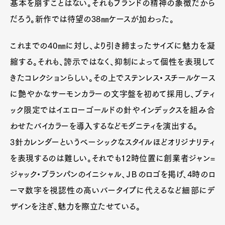
基本を崩すことはない。それもブランドの精神の象徴だから
だろう。新作では待望の38㎜ケースが加わった。
これまでの40㎜に対し、より引き締まったサイズに魅力を凝
縮する。それも、誇示ではなく、抑制によって個性を表現して
きたコレクションらしい。その上でステンレス・スチールケース
に艶やかなサーモンカラーの文字盤を初めて採用し、ブティ
ック限定ではイエローゴールドの針やインデックスを組み合
Art&Design
Watch
Fashion
わせたバイカラーを導入するなどモダニティを演出する。
Gourmet
Cars
3針カレンダーというベーシックなスタイルほどオリジナリティ
Product
Culture
Lifestyle
を表現するのは難しい。それでも12時位置に創業者ジャン=
ジャック・ブランパンのイニシャル、ＪＢのロゴを掲げ、4時のロ
ーマ数字を視認性の高いバータイプに代えるなど細部にデ
Pen Membership
Magazine
ザインを注ぎ、魅力を際立たせている。
Official Columnist
About
Contact