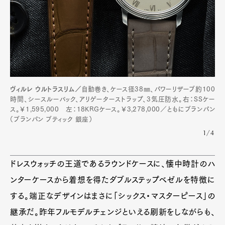
ヴィルレ ウルトラスリム／
自動巻き、ケース径38㎜、パワーリザーブ約100
時間、シースルーバック、アリゲーターストラップ、3気圧防水。右：SSケー
ス。￥1,595,000 左：18KRGケース。￥3,278,000／ともにブランパン
（ブランパン ブティック 銀座）
1/4
ドレスウォッチの王道であるラウンドケースに、懐中時計のハ
ンターケースから着想を得たダブルステップベゼルを特徴に
する。端正なデザインはまさに「シックス・マスターピース」の
継承だ。昨年フルモデルチェンジといえる刷新をしながらも、