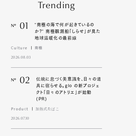
Trending
01
“南極の海で何が起きているの
Nº
か?” 南極観測船「しらせ」が見た
地球温暖化の最前線
Culture
南極
2026.08.03
02
伝統に息づく美意識を、日々の道
Nº
具に宿らせる。glo の新プロジェ
クト「日々のアトリエ」が始動
(PR)
Product
加熱式たばこ
2026.07.10