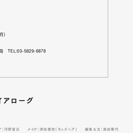
月）
L:03-5829-6878
イアローグ
Art&Design
Watch
Fashion
ourmet
Cars
Product
Culture
Lifestyle
ア：河野富広
メイク：津田雅世（モッズヘア）
編集＆文：森田華代