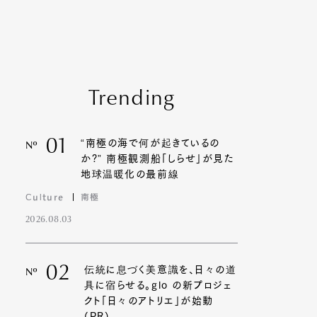
Trending
01
“南極の海で何が起きているの
Nº
か?” 南極観測船「しらせ」が見た
地球温暖化の最前線
Culture
南極
2026.08.03
02
伝統に息づく美意識を、日々の道
Nº
具に宿らせる。glo の新プロジェ
クト「日々のアトリエ」が始動
(PR)