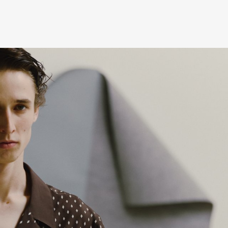
mbership
Magazine
Official Columnist
About
et
Pen international
Pen tw