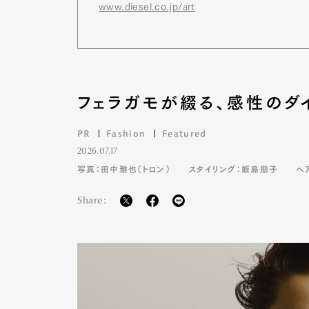
www.diesel.co.jp/art
フェラガモが綴る、感性のダ
PR
Fashion
Featured
2026.07.17
写真：田中雅也（トロン）
スタイリング：飯島朋子
ヘ
Share: