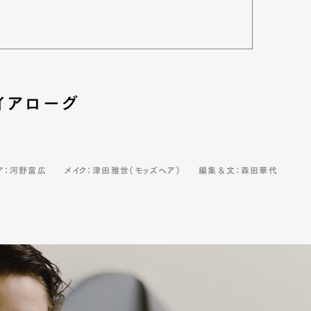
イアローグ
ア：河野富広
メイク：津田雅世（モッズヘア）
編集＆文：森田華代