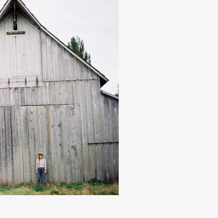
Art&Design
Watch
Fashion
ourmet
Cars
Product
Culture
Lifestyle