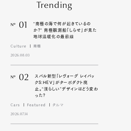
Trending
01
“南極の海で何が起きているの
Nº
か?” 南極観測船「しらせ」が見た
地球温暖化の最前線
Culture
南極
2026.08.03
02
スバル新型「レヴォーグ レイバッ
Nº
クS:HEV」がターボダクト廃
止。“漢らしい”デザインはどう変わ
った?
Cars
Featured
クルマ
2026.07.14