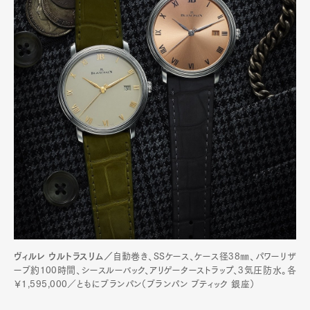
ヴィルレ ウルトラスリム／
自動巻き、SSケース、ケース径38㎜、パワーリザ
ーブ約100時間、シースルーバック、アリゲーターストラップ、3気圧防水。各
￥1,595,000／ともにブランパン（ブランパン ブティック 銀座）