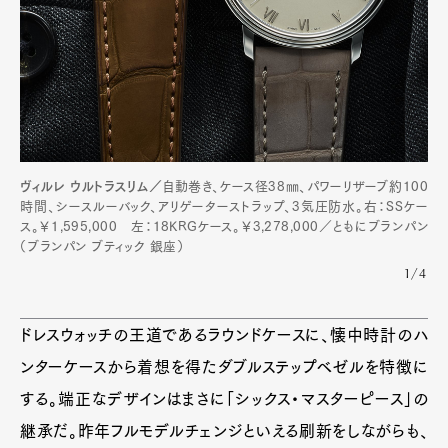
ヴィルレ ウルトラスリム／
自動巻き、ケース径38㎜、パワーリザーブ約100
時間、シースルーバック、アリゲーターストラップ、3気圧防水。右：SSケー
ス。￥1,595,000 左：18KRGケース。￥3,278,000／ともにブランパン
（ブランパン ブティック 銀座）
Art&Design
Watch
Fashion
Gourmet
Cars
1/4
Product
Culture
Lifestyle
ドレスウォッチの王道であるラウンドケースに、懐中時計のハ
ンターケースから着想を得たダブルステップベゼルを特徴に
する。端正なデザインはまさに「シックス・マスターピース」の
Pen Membership
Magazine
継承だ。昨年フルモデルチェンジといえる刷新をしながらも、
Official Columnist
About