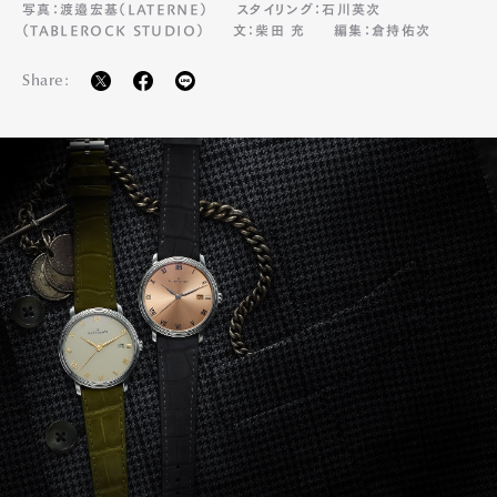
写真：渡邉宏基（LATERNE）
スタイリング：石川英次
（TABLEROCK STUDIO）
文：柴田 充
編集：倉持佑次
Share: