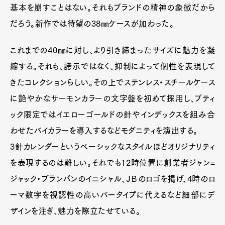
Contact
基本を崩すことはない。それもブランドの精神の象徴だから
だろう。新作では待望の38㎜ケースが加わった。
これまでの40㎜に対し、より引き締まったサイズに魅力を凝
Pen Meet
縮する。それも、誇示ではなく、抑制によって個性を表現して
Pen international
Pen tw
きたコレクションらしい。その上でステンレス・スチールケース
に艶やかなサーモンカラーの文字盤を初めて採用し、ブティ
ック限定ではイエローゴールドの針やインデックスを組み合
わせたバイカラーを導入するなどモダニティを演出する。
3針カレンダーというベーシックなスタイルほどオリジナリティ
を表現するのは難しい。それでも12時位置に創業者ジャン=
ジャック・ブランパンのイニシャル、ＪＢのロゴを掲げ、4時のロ
ーマ数字を視認性の高いバータイプに代えるなど細部にデ
ザインを注ぎ、魅力を際立たせている。