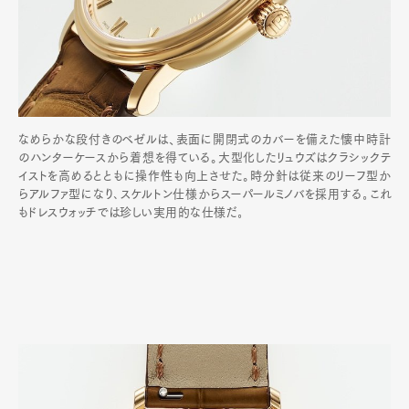
なめらかな段付きのベゼルは、表面に開閉式のカバーを備えた懐中時計
のハンターケースから着想を得ている。大型化したリュウズはクラシックテ
イストを高めるとともに操作性も向上させた。時分針は従来のリーフ型か
らアルファ型になり､スケルトン仕様からスーパールミノバを採用する｡これ
もドレスウォッチでは珍しい実用的な仕様だ｡