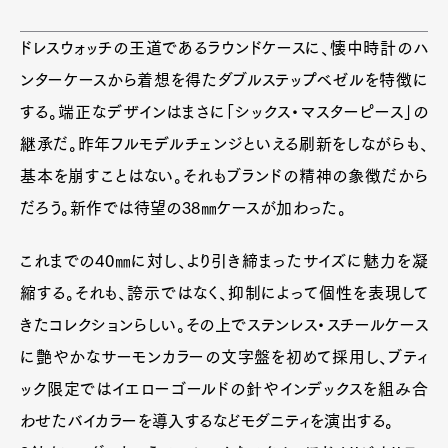
ドレスウォッチの王道であるラウンドケースに、懐中時計のハ
ンターケースから着想を得たダブルステップベゼルを特徴に
する。端正なデザインはまさに「シックス・マスターピース」の
継承だ。昨年フルモデルチェンジといえる刷新をしながらも、
基本を崩すことはない。それもブランドの精神の象徴だから
だろう。新作では待望の38㎜ケースが加わった。
これまでの40㎜に対し、より引き締まったサイズに魅力を凝
縮する。それも、誇示ではなく、抑制によって個性を表現して
きたコレクションらしい。その上でステンレス・スチールケース
Art&Design
Watch
Fashion
Gourmet
Cars
に艶やかなサーモンカラーの文字盤を初めて採用し、ブティ
ック限定ではイエローゴールドの針やインデックスを組み合
Product
Culture
Lifestyle
わせたバイカラーを導入するなどモダニティを演出する。