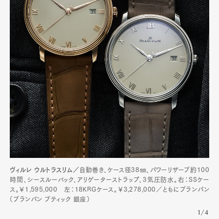
ヴィルレ ウルトラスリム／
自動巻き、ケース径38㎜、パワーリザーブ約100
時間、シースルーバック、アリゲーターストラップ、3気圧防水。右：SSケー
ス。￥1,595,000 左：18KRGケース。￥3,278,000／ともにブランパン
（ブランパン ブティック 銀座）
1/4