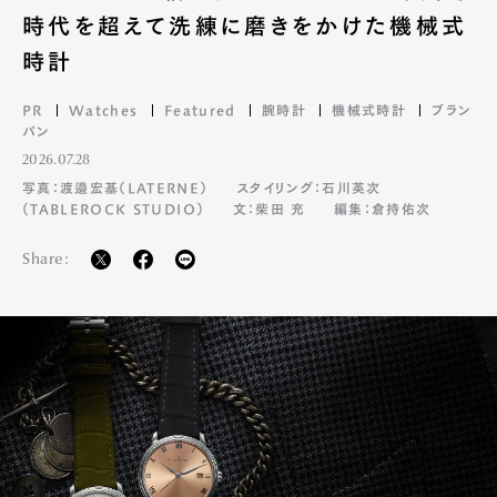
時代を超えて洗練に磨きをかけた機械式
時計
PR
Watches
Featured
腕時計
機械式時計
ブラン
パン
2026.07.28
写真：渡邉宏基（LATERNE）
スタイリング：石川英次
（TABLEROCK STUDIO）
文：柴田 充
編集：倉持佑次
Share: