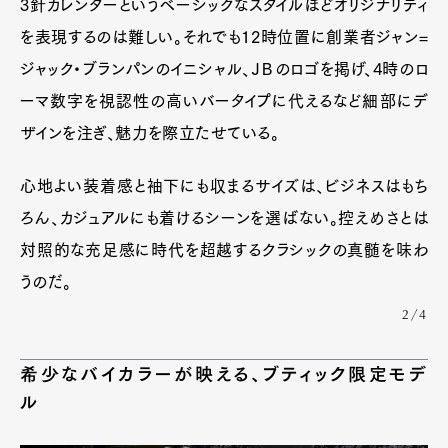
3針カレンダーというベーシックなスタイルほどオリジナリティ
を表現するのは難しい。それでも12時位置に創業者ジャン=
Pen Membership
Magazine
Official Columnist
About
ジャック・ブランパンのイニシャル、ＪＢのロゴを掲げ、4時のロ
Contact
ーマ数字を視認性の高いバータイプに代えるなど細部にデ
ザインを注ぎ、魅力を際立たせている。
Pen Meet
心地よい装着感と袖下にも収まるサイズは、ビジネスはもち
ろん、カジュアルにも着けるシーンを選ばない。控えめさとは
Pen international
Pen tw
対照的な充足感に時代を超越するクラシックの真髄を味わ
うのだ。
2/4
希少なバイカラーが映える、ブティック限定モデ
ル