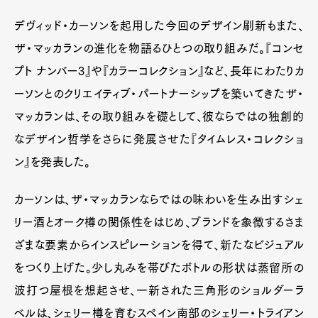
デヴィッド・カーソンを起用した今回のデザイン刷新もまた、
ザ・マッカランの進化を物語るひとつの取り組みだ。『コンセ
プト ナンバー3』や『カラーコレクション』など、長年にわたりカ
ーソンとのクリエイティブ・パートナーシップを築いてきたザ・
マッカランは、その取り組みを礎として、彼ならではの独創的
なデザイン哲学をさらに発展させた『タイムレス・コレクショ
ン』を発表した。
Art&Design
Watch
Fashion
Gourmet
Cars
カーソンは、ザ・マッカランならではの味わいを生み出すシェ
Product
Culture
Lifestyle
リー酒とオーク樽の関係性をはじめ、ブランドを象徴するさま
ざまな要素からインスピレーションを得て、新たなビジュアル
をつくり上げた。少し丸みを帯びたボトルの形状は蒸留所の
Pen Membership
Magazine
波打つ屋根を想起させ、一新された三角形のショルダーラ
Official Columnist
About
ベルは、シェリー樽を育むスペイン南部のシェリー・トライアン
Contact