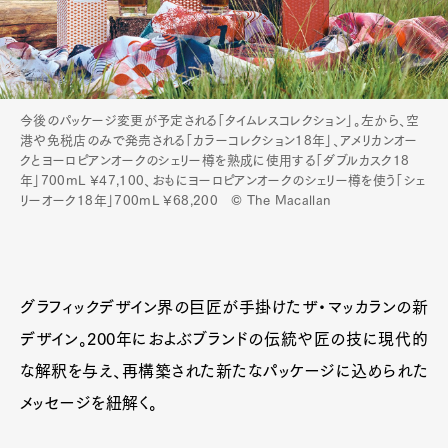
今後のパッケージ変更が予定される「タイムレスコレクション」。左から、空
港や免税店のみで発売される「カラーコレクション18年」、アメリカンオー
クとヨーロピアンオークのシェリー樽を熟成に使用する「ダブルカスク18
年」700mL ¥47,100、おもにヨーロピアンオークのシェリー樽を使う「シェ
リーオーク18年」700mL ¥68,200 © The Macallan
グラフィックデザイン界の巨匠が手掛けたザ・マッカランの新
デザイン。200年におよぶブランドの伝統や匠の技に現代的
な解釈を与え、再構築された新たなパッケージに込められた
メッセージを紐解く。