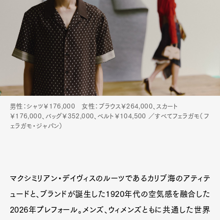
男性：シャツ￥176,000 女性：ブラウス￥264,000、スカート
￥176,000、バッグ￥352,000、ベルト￥104,500 ／すべてフェラガモ（フ
ェラガモ・ジャパン）
マクシミリアン・デイヴィスのルーツであるカリブ海のアティテ
ュードと、ブランドが誕生した1920年代の空気感を融合した
Art&Design
Watch
Fashion
2026年プレフォール。メンズ、ウィメンズともに共通した世界
Gourmet
Cars