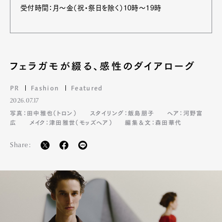
受付時間：月～金（祝・祭日を除く）10時～19時
フェラガモが綴る、感性のダイアローグ
PR
Fashion
Featured
2026.07.17
写真：田中雅也（トロン）
スタイリング：飯島朋子
ヘア：河野富
広
メイク：津田雅世（モッズヘア）
編集＆文：森田華代
Share: