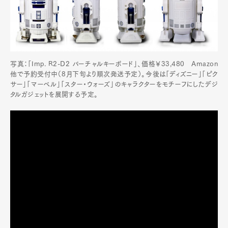
写真：「Imp. R2-D2 バーチャルキーボード」、価格￥33,480 Amazon
他で予約受付中（8月下旬より順次発送予定）。今後は「ディズニー」「ピク
サー」「マーベル」「スター・ウォーズ」のキャラクターをモチーフにしたデジ
タルガジェットを展開する予定。