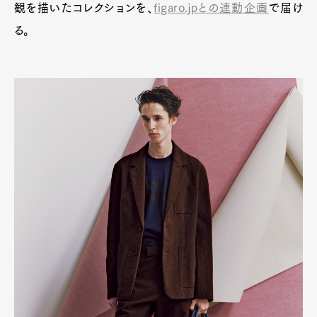
観を描いたコレクションを、
figaro.jpとの連動企画
で届け
Product
Culture
Lifestyle
る。
Pen Membership
Magazine
Official Columnist
About
Contact
Pen Meet
Pen international
Pen tw