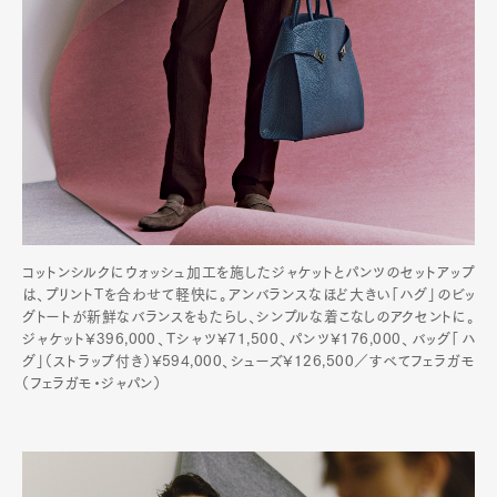
Product
Culture
Lifestyle
Pen Membership
Magazine
Official Columnist
About
Contact
コットンシルクにウォッシュ加工を施したジャケットとパンツのセットアップ
Pen Meet
は、プリントTを合わせて軽快に。アンバランスなほど大きい「ハグ」のビッ
グトートが新鮮なバランスをもたらし、シンプルな着こなしのアクセントに。
Pen international
Pen tw
ジャケット¥396,000、Tシャツ¥71,500、パンツ¥176,000、バッグ「ハ
グ」（ストラップ付き）¥594,000、シューズ¥126,500／すべてフェラガモ
（フェラガモ・ジャパン）