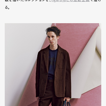
る。
Art&Design
Watch
Fashion
Gourmet
Cars