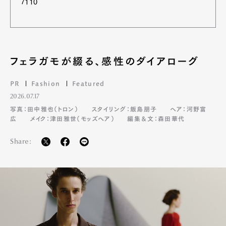
7110
フェラガモが綴る、感性のダイアローグ
PR
Fashion
Featured
2026.07.17
写真：田中雅也（トロン）
スタイリング：飯島朋子
ヘア：河野富
広
メイク：津田雅世（モッズヘア）
編集＆文：森田華代
Share: