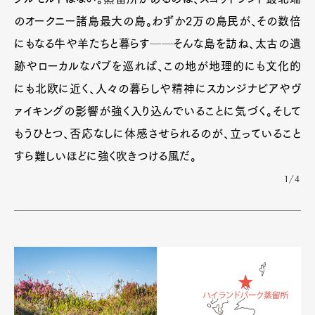
のオークニー諸島最大の島。わずか2万の島民が、その数倍
Art&Design
Watch
Fashion
Gourmet
Cars
にもなる牛や羊たちと暮らす──そんな島を訪ね、太古の遺
Product
Culture
Lifestyle
跡やローカルなパブを巡れば、この地が地理的にも文化的
にも北欧に近く、人々の暮らしや精神にスカンジナビアやヴ
ァイキングの影響が強く入り込んでいることに気づく。そして
もうひとつ、否応なしに体感させられるのが、立っていること
Pen Membership
Magazine
Official Columnist
About
すら難しいほどに強く吹きつける風だ。
Contact
1/4
Pen Meet
Pen international
Pen tw