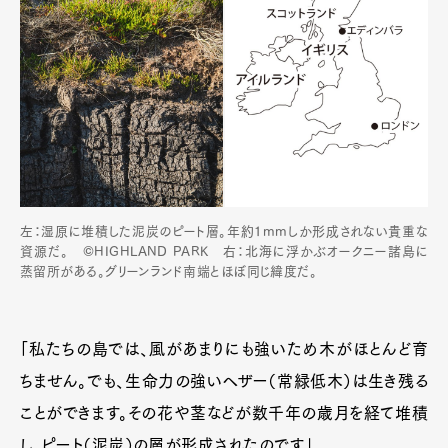
左：湿原に堆積した泥炭のピート層。年約1mmしか形成されない貴重な
資源だ。 ©HIGHLAND PARK 右：北海に浮かぶオークニー諸島に
蒸留所がある。グリーンランド南端とほぼ同じ緯度だ。
「私たちの島では、風があまりにも強いため木がほとんど育
ちません。でも、生命力の強いヘザー（常緑低木）は生き残る
ことができます。その花や茎などが数千年の歳月を経て堆積
し、ピート（泥炭）の層が形成されたのです」