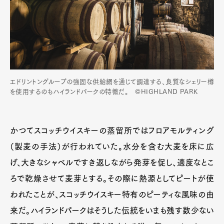
エドリントングループの強固な供給網を通じて調達する、良質なシェリー樽
を使用するのもハイランドパークの特徴だ。 ©HIGHLAND PARK
かつてスコッチウイスキーの蒸留所ではフロアモルティング
（製麦の手法）が行われていた。水分を含む大麦を床に広
げ、大きなシャベルですき返しながら発芽を促し、適度なとこ
ろで乾燥させて麦芽とする。その際に熱源としてピートが使
われたことが、スコッチウイスキー特有のピーティな風味の由
来だ。ハイランドパークはそうした伝統をいまも残す数少ない