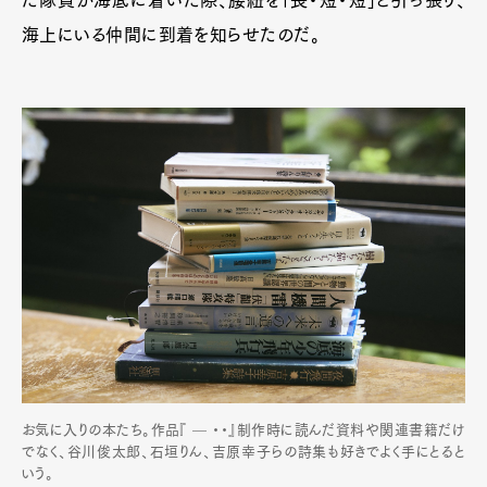
た隊員が海底に着いた際、腰紐を「長・短・短」と引っ張り、
海上にいる仲間に到着を知らせたのだ。
お気に入りの本たち。作品『 — ・・』制作時に読んだ資料や関連書籍だけ
でなく、谷川俊太郎、石垣りん、吉原幸子らの詩集も好きでよく手にとると
いう。