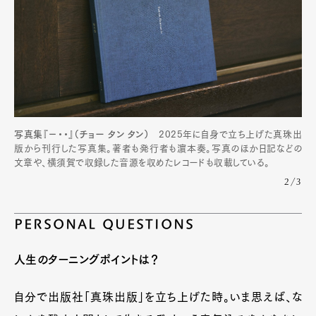
写真集『−・・』（チョー タン タン）
2025年に自身で立ち上げた真珠出
版から刊行した写真集。著者も発行者も濵本奏。写真のほか日記などの
文章や、横須賀で収録した音源を収めたレコードも収載している。
2/3
PERSONAL QUESTIONS
人生のターニングポイントは？
自分で出版社「真珠出版」を立ち上げた時。いま思えば、な