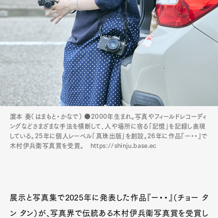
濵本 奏（はまもと・かなで） ●2000年生まれ。写真やフィールドレコーディ
ングなどさまざまな手法を横断して、人や場所に宿る「記憶」を記録し表現
している。25年に個人レーベル「真珠出版」を創設。26年に作品『ー・・』で
木村伊兵衛写真賞を受賞。 https://shinju.base.ec
展示と写真集で2025年に発表した作品『ー・・』（チョー タ
ン タン）が、写真界で伝統ある木村伊兵衛写真賞を受賞し