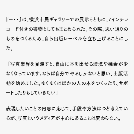
『ー・・』は、横浜市民ギャラリーでの展示とともに、7インチレ
コード付きの書物としてもまとめられた。その際、思い通りの
ものをつくるため、自ら出版レーベルを立ち上げることにし
た。
Art&Design
Watch
Fashion
Gourmet
Cars
「写真業界を見渡すと、自由に本を出せる環境や機会が少
Product
Culture
Lifestyle
なくなっています。ならば自分でやるしかないと思い、出版活
動を始めました。ゆくゆくはほかの人の本をつくったり、サポ
ートしたりもしていきたい」
Pen Membership
Magazine
Official Columnist
About
表現したいことの内容に応じて、手段や方法はつど考えてい
Contact
るが、写真というメディアが中心にあることは変わらない。