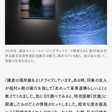
2026年、銀座のソニーイメージングギャラリーで開催された第50回木村
伊兵衛写真賞受賞記念展示の様子。海洋のブイを配し、波の音も流して、
現場の空気を伝えた。
「鎌倉の海岸線をよくドライブしています。ある時、同乗の友人
が稲村ヶ崎の横穴を指して『あれって軍事遺構らしいよ』と
教えてくれました。気になり調べてみると、特攻部隊『伏龍』に
関連したものだとの情報がヒットしました。粗末な潜水器具