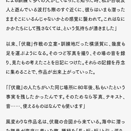
による訓練で多くの人が亡くなったと知った時、私が日頃友
人と遊んでいる波打ち際のすぐ近くに、彼らはいまも潜った
ままそこにいるんじゃないかとの感覚に襲われて。これはなに
かかたちにして残さなくては、という気持ちが湧きました」
以来、「伏龍」作戦の立案・訓練地だった横須賀に、幾度も
足を運ぶようになる。そのつど写真を撮り、その場の音を録
り、見たもの考えたことを日記につけた。それらの記録を丹念
に集めることで、作品が出来上がっていった。
「『伏龍』の人たちがいた同じ場所に80年後、私もいたという
事実を残したかったんです。そのためなら写真、テキスト、
音……、使えるものはなんでも使います」
風変わりな作品名は、伏龍の合図から来ている。海中に潜っ