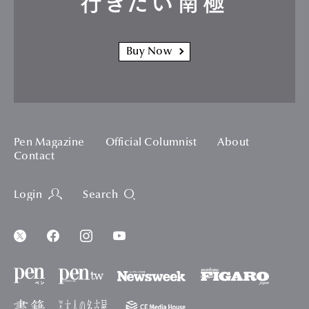
行きたい南極
Buy Now
Pen Magazine
Official Columnist
About
Contact
Login
Search