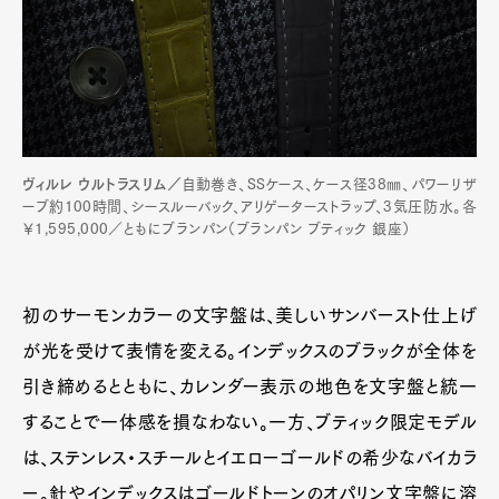
ヴィルレ ウルトラスリム／
自動巻き、SSケース、ケース径38㎜、パワーリザ
ーブ約100時間、シースルーバック、アリゲーターストラップ、3気圧防水。各
￥1,595,000／ともにブランパン（ブランパン ブティック 銀座）
初のサーモンカラーの文字盤は、美しいサンバースト仕上げ
が光を受けて表情を変える。インデックスのブラックが全体を
引き締めるとともに、カレンダー表示の地色を文字盤と統一
することで一体感を損なわない。一方、ブティック限定モデル
は、ステンレス・スチールとイエローゴールドの希少なバイカラ
ー。針やインデックスはゴールドトーンのオパリン文字盤に溶