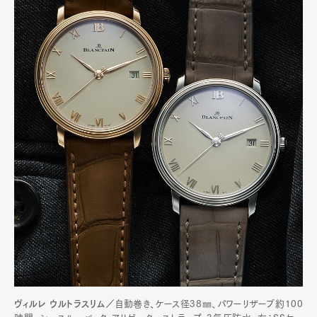
Art&Design
Watch
Fashion
Gourmet
Cars
Product
Culture
Lifestyle
Pen Membership
Magazine
Official Columnist
About
Contact
ヴィルレ ウルトラスリム／
自動巻き、ケース径38㎜、パワーリザーブ約100