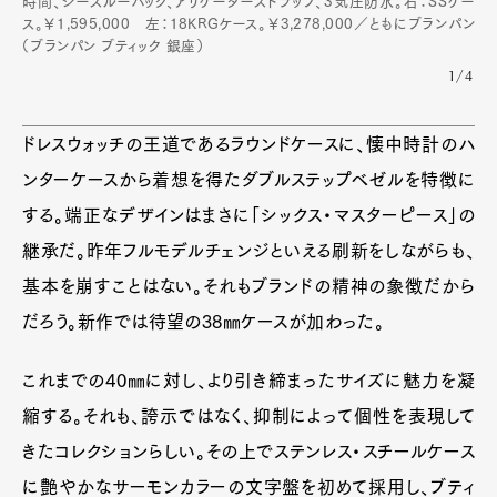
Pen Meet
時間、シースルーバック、アリゲーターストラップ、3気圧防水。右：SSケー
ス。￥1,595,000 左：18KRGケース。￥3,278,000／ともにブランパン
Pen international
Pen tw
（ブランパン ブティック 銀座）
1/4
ドレスウォッチの王道であるラウンドケースに、懐中時計のハ
ンターケースから着想を得たダブルステップベゼルを特徴に
する。端正なデザインはまさに「シックス・マスターピース」の
継承だ。昨年フルモデルチェンジといえる刷新をしながらも、
基本を崩すことはない。それもブランドの精神の象徴だから
だろう。新作では待望の38㎜ケースが加わった。
これまでの40㎜に対し、より引き締まったサイズに魅力を凝
縮する。それも、誇示ではなく、抑制によって個性を表現して
きたコレクションらしい。その上でステンレス・スチールケース
に艶やかなサーモンカラーの文字盤を初めて採用し、ブティ