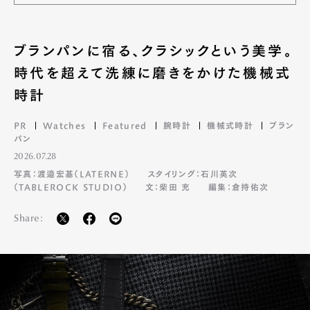
ブランパンに宿る、クラシックという美学。
時代を超えて洗練に磨きをかけた機械式
時計
PR
Watches
Featured
腕時計
機械式時計
ブラン
パン
2026.07.28
写真：渡邉宏基（LATERNE）
スタイリング：石川英次
（TABLEROCK STUDIO）
文：柴田 充
編集：倉持佑次
Share: