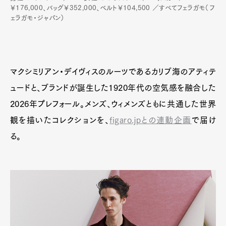
￥176,000、バッグ￥352,000、ベルト￥104,500 ／すべてフェラガモ（フ
ェラガモ・ジャパン）
Art&Design
Watch
Fashion
Gourmet
Cars
マクシミリアン・デイヴィスのルーツであるカリブ海のアティテ
Product
Culture
Lifestyle
ュードと、ブランドが誕生した1920年代の空気感を融合した
2026年プレフォール。メンズ、ウィメンズともに共通した世界
観を描いたコレクションを、
figaro.jpとの連動企画
で届け
Pen Membership
Magazine
Official Columnist
About
る。
Contact
Pen Meet
Pen international
Pen tw