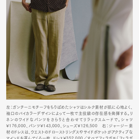
左：ガンチーニモチーフをちりばめたシャツはシルク素材が肌に心地よく、
袖口のバイカラーデザインによって一枚で主役級の存在感を発揮する。リ
ネンのワイドなパンツをさらりと合わせてリラックスムードで。シャツ
¥176,000、パンツ¥143,000、シューズ¥126,500 右：ジャージー素
材のドレスは、ウエストのドローストリングスやサイドポケットがアクティブな
マインドを運んでくる一枚。ドレス¥352,000／すべてフェラガモ（フェラガ