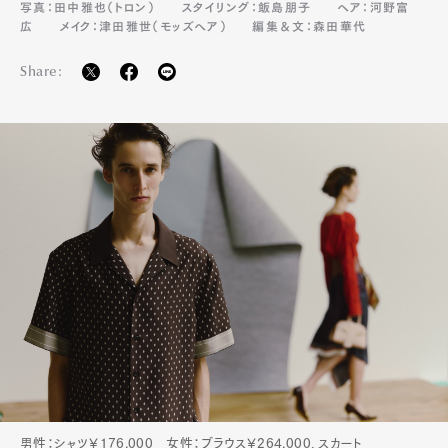
写真：田中雅也（トロン）
スタイリング：飯島朋子
ヘア：河野富
広
メイク：津田雅世（モッズヘア）
編集＆文：森田華代
Share:
男性：シャツ￥176,000 女性：ブラウス￥264,000、スカート