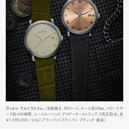
ヴィルレ ウルトラスリム／
自動巻き、SSケース、ケース径38㎜、パワーリザ
ーブ約100時間、シースルーバック、アリゲーターストラップ、3気圧防水。各
￥1,595,000／ともにブランパン（ブランパン ブティック 銀座）