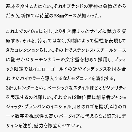
基本を崩すことはない。それもブランドの精神の象徴だから
Art&Design
Watch
Fashion
Gourmet
Cars
だろう。新作では待望の38㎜ケースが加わった。
Product
Culture
Lifestyle
これまでの40㎜に対し、より引き締まったサイズに魅力を凝
縮する。それも、誇示ではなく、抑制によって個性を表現して
きたコレクションらしい。その上でステンレス・スチールケース
Pen Membership
Magazine
に艶やかなサーモンカラーの文字盤を初めて採用し、ブティ
Official Columnist
About
Contact
ック限定ではイエローゴールドの針やインデックスを組み合
わせたバイカラーを導入するなどモダニティを演出する。
3針カレンダーというベーシックなスタイルほどオリジナリティ
を表現するのは難しい。それでも12時位置に創業者ジャン=
Pen Meet
ジャック・ブランパンのイニシャル、ＪＢのロゴを掲げ、4時のロ
Pen international
Pen tw
ーマ数字を視認性の高いバータイプに代えるなど細部にデ
ザインを注ぎ、魅力を際立たせている。