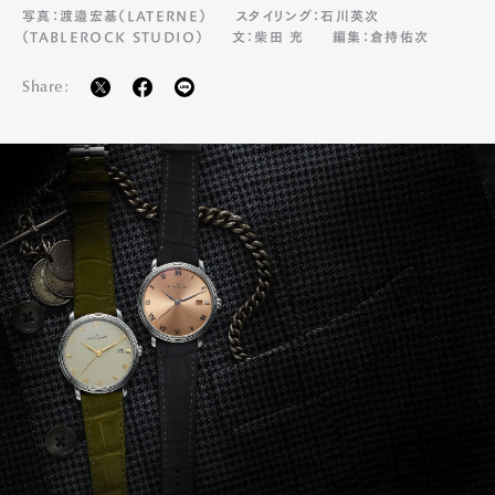
写真：渡邉宏基（LATERNE）
スタイリング：石川英次
（TABLEROCK STUDIO）
文：柴田 充
編集：倉持佑次
Share: