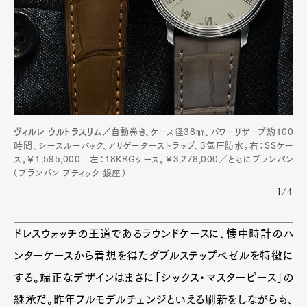
ヴィルレ ウルトラスリム／
自動巻き、ケース径38㎜、パワーリザーブ約100
時間、シースルーバック、アリゲーターストラップ、3気圧防水。右：SSケー
ス。￥1,595,000 左：18KRGケース。￥3,278,000／ともにブランパン
（ブランパン ブティック 銀座）
1/4
ドレスウォッチの王道であるラウンドケースに、懐中時計のハ
ンターケースから着想を得たダブルステップベゼルを特徴に
する。端正なデザインはまさに「シックス・マスターピース」の
継承だ。昨年フルモデルチェンジといえる刷新をしながらも、