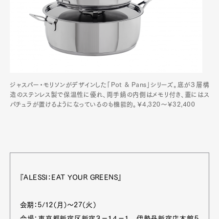
ジャスパー・モリソンがデザインした「Pot & Pans」シリーズ。底が３層構
造のステンレス製で保温性に優れ、両手鍋の内側はメモリ付き、蓋にはス
パチュラが置けるようになっているのも機能的。￥4,320～￥32,400
『ALESSI：EAT YOUR GREENS』
会期：5/12（月）～27（火）
会場：東京都新宿区新宿３−１４−1 伊勢丹新宿店本館５