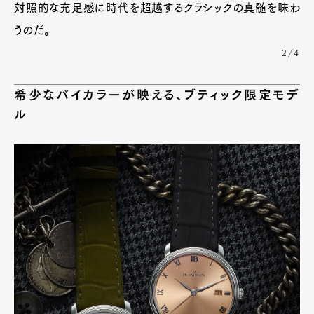
対照的な充足感に時代を超越するクラシックの真髄を味わ
うのだ。
Pen Meet
2/4
Pen international
Pen tw
希少なバイカラーが映える、ブティック限定モデ
ル