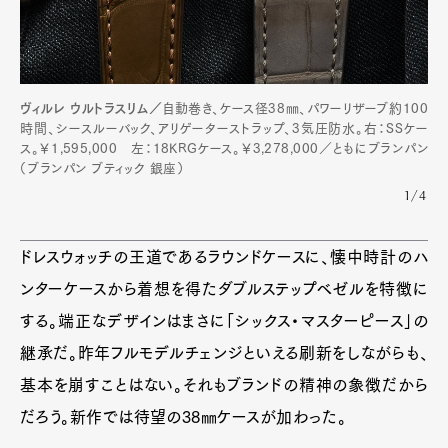
ヴィルレ ウルトラスリム／
自動巻き、ケース径38㎜、パワーリザーブ約100
時間、シースルーバック、アリゲーターストラップ、3気圧防水。右：SSケー
ス。￥1,595,000 左：18KRGケース。￥3,278,000／ともにブランパン
（ブランパン ブティック 銀座）
1/4
ドレスウォッチの王道であるラウンドケースに、懐中時計のハ
ンターケースから着想を得たダブルステップベゼルを特徴に
する。端正なデザインはまさに「シックス・マスターピース」の
継承だ。昨年フルモデルチェンジといえる刷新をしながらも、
基本を崩すことはない。それもブランドの精神の象徴だから
だろう。新作では待望の38㎜ケースが加わった。