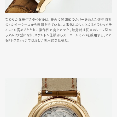
なめらかな段付きのベゼルは、表面に開閉式のカバーを備えた懐中時計
のハンターケースから着想を得ている。大型化したリュウズはクラシックテ
イストを高めるとともに操作性も向上させた。時分針は従来のリーフ型か
らアルファ型になり､スケルトン仕様からスーパールミノバを採用する｡これ
もドレスウォッチでは珍しい実用的な仕様だ｡