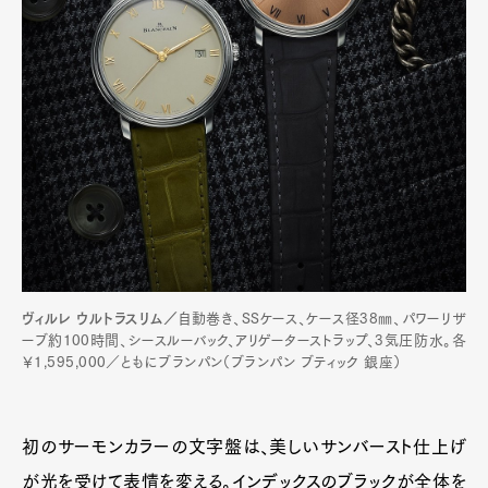
ヴィルレ ウルトラスリム／
自動巻き、SSケース、ケース径38㎜、パワーリザ
ーブ約100時間、シースルーバック、アリゲーターストラップ、3気圧防水。各
￥1,595,000／ともにブランパン（ブランパン ブティック 銀座）
初のサーモンカラーの文字盤は、美しいサンバースト仕上げ
が光を受けて表情を変える。インデックスのブラックが全体を