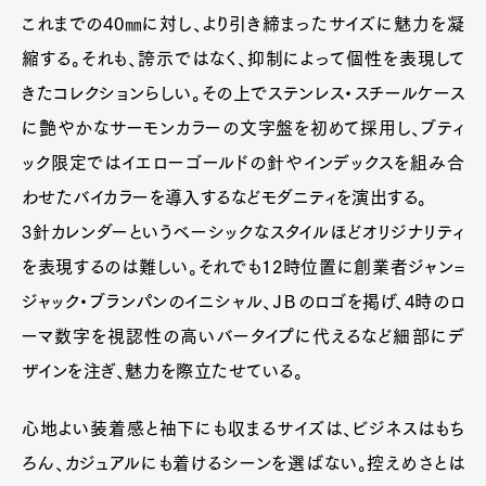
これまでの40㎜に対し、より引き締まったサイズに魅力を凝
縮する。それも、誇示ではなく、抑制によって個性を表現して
きたコレクションらしい。その上でステンレス・スチールケース
に艶やかなサーモンカラーの文字盤を初めて採用し、ブティ
ック限定ではイエローゴールドの針やインデックスを組み合
わせたバイカラーを導入するなどモダニティを演出する。
Art&Design
Watch
Fashion
3針カレンダーというベーシックなスタイルほどオリジナリティ
Gourmet
Cars
を表現するのは難しい。それでも12時位置に創業者ジャン=
Product
Culture
Lifestyle
ジャック・ブランパンのイニシャル、ＪＢのロゴを掲げ、4時のロ
ーマ数字を視認性の高いバータイプに代えるなど細部にデ
ザインを注ぎ、魅力を際立たせている。
Pen Membership
Magazine
Official Columnist
About
心地よい装着感と袖下にも収まるサイズは、ビジネスはもち
Contact
ろん、カジュアルにも着けるシーンを選ばない。控えめさとは