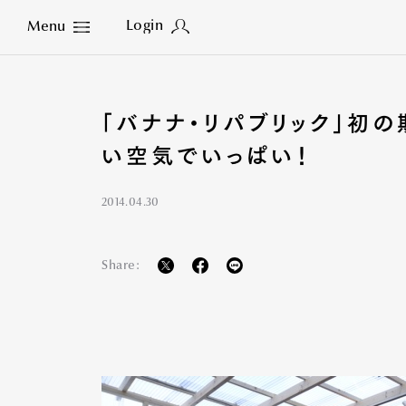
Login
Menu
Close
「バナナ・リパブリック」初
い空気でいっぱい！
2014.04.30
Share: