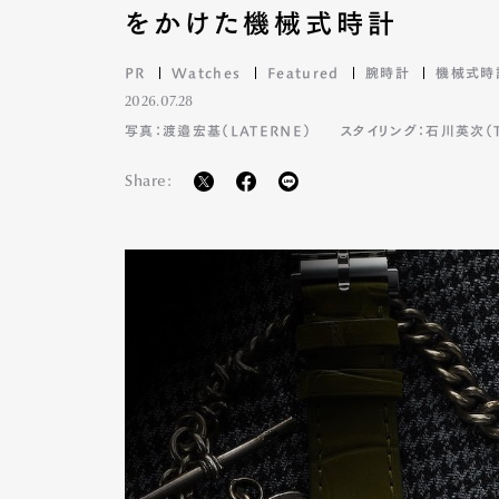
をかけた機械式時計
PR
Watches
Featured
腕時計
機械式時
Pen Me
2026.07.28
写真：渡邉宏基（LATERNE）
スタイリング：石川英次（TA
Share:
Pen Me