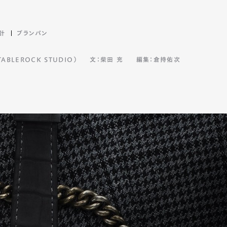
計
ブランパン
mbership
Magazine
Official Columnist
About
BLEROCK STUDIO）
文：柴田 充
編集：倉持佑次
et
Pen international
Pen tw