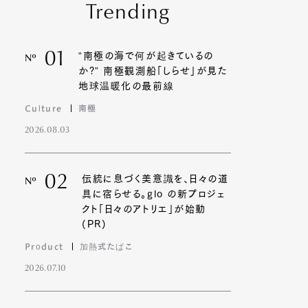
Trending
01
“南極の海で何が起きているの
Nº
か?” 南極観測船「しらせ」が見た
地球温暖化の最前線
Culture
南極
2026.08.03
02
伝統に息づく美意識を、日々の道
Nº
具に宿らせる。glo の新プロジェ
クト「日々のアトリエ」が始動
(PR)
Product
加熱式たばこ
2026.07.10