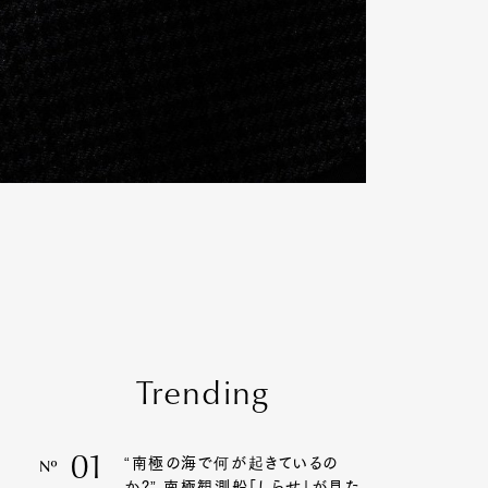
Trending
01
“南極の海で何が起きているの
Nº
か?” 南極観測船「しらせ」が見た