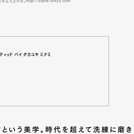
を立ち上げる。http://alpha-tokyo.com
ティッド バイ タカユキ ミナミ
）
Art&Design
Watch
Fashion
ourmet
Cars
Product
Culture
クという美学。時代を超えて洗練に磨き
Lifestyle