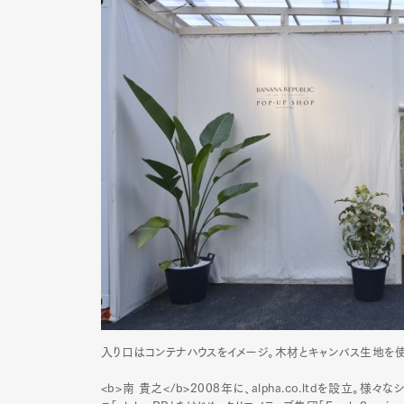
入り口はコンテナハウスをイメージ。木材とキャンバス生地を使
<b>南 貴之</b>2008年に、alpha.co.ltdを設立。