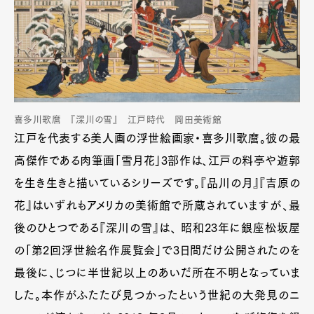
喜多川歌麿 『深川の雪』 江戸時代 岡田美術館
江戸を代表する美人画の浮世絵画家・喜多川歌麿。彼の最
高傑作である肉筆画「雪月花」3部作は、江戸の料亭や遊郭
を生き生きと描いているシリーズです。『品川の月』『吉原の
花』はいずれもアメリカの美術館で所蔵されていますが、最
後のひとつである『深川の雪』は、 昭和23年に銀座松坂屋
の「第2回浮世絵名作展覧会」で3日間だけ公開されたのを
最後に、じつに半世紀以上のあいだ所在不明となっていま
した。本作がふたたび見つかったという世紀の大発見のニ