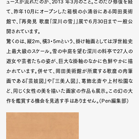
ュースが流れたのが、2013 年3月のこと。このたび修復を経
て、昨年10月にオープンした箱根の小涌谷にある岡田美術
館で、『再発見 歌麿「深川の雪」』展で６月30日まで一般公
開されています。
驚くのは、縦2m、横3・5mという、掛け軸画としては浮世絵史
上最大級のスケール。雪の中庭を望む深川の料亭で27人の
遊女や芸者たちの姿が、巨大な掛軸のなかに色鮮やかに描
かれています。併せて、岡田美術館が所蔵する歌麿の肉筆
画である『芸妓図』や『三美人図』、葛飾北斎や上村松園な
ど、同じく女性の美を描いた画家の作品も展示。この幻の大
作を鑑賞する機会を見逃す手はありません。（Pen編集部）