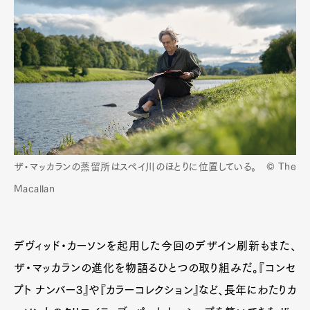
Art&Design
Watch
Fashion
Gourmet
Cars
ザ・マッカランの蒸留所はスペイ川のほとりに位置している。 © The
Product
Culture
Lifestyle
Macallan
Pen Membership
Magazine
デヴィッド・カーソンを起用した今回のデザイン刷新もまた、
Official Columnist
About
Contact
ザ・マッカランの進化を物語るひとつの取り組みだ。『コンセ
プト ナンバー3』や『カラーコレクション』など、長年にわたりカ