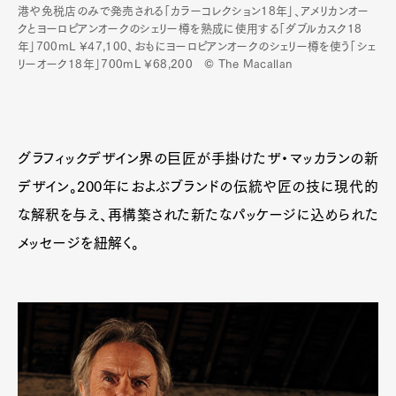
港や免税店のみで発売される「カラーコレクション18年」、アメリカンオー
クとヨーロピアンオークのシェリー樽を熟成に使用する「ダブルカスク18
年」700mL ¥47,100、おもにヨーロピアンオークのシェリー樽を使う「シェ
リーオーク18年」700mL ¥68,200 © The Macallan
グラフィックデザイン界の巨匠が手掛けたザ・マッカランの新
デザイン。200年におよぶブランドの伝統や匠の技に現代的
な解釈を与え、再構築された新たなパッケージに込められた
メッセージを紐解く。