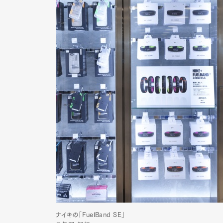
G
Pen Me
Pen Me
ナイキの「FuelBand SE」