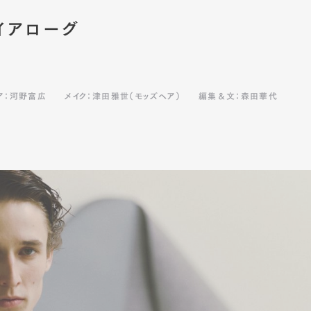
イアローグ
ア：河野富広
メイク：津田雅世（モッズヘア）
編集＆文：森田華代