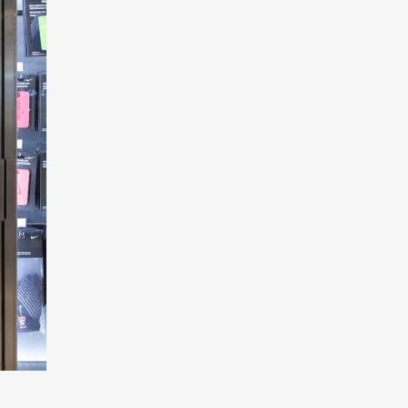
Art&Design
Watch
Fashion
ourmet
Cars
Product
Culture
Lifestyle
mbership
Magazine
Official Columnist
About
et
Pen international
Pen tw