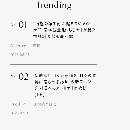
Trending
01
“南極の海で何が起きているの
Nº
か?” 南極観測船「しらせ」が見た
地球温暖化の最前線
Culture
南極
2026.08.03
02
伝統に息づく美意識を、日々の道
Nº
具に宿らせる。glo の新プロジェ
クト「日々のアトリエ」が始動
(PR)
Product
加熱式たばこ
2026.07.10