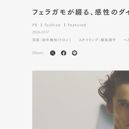
フェラガモが綴る、感性のダ
PR
Fashion
Featured
2026.07.17
写真：田中雅也（トロン）
スタイリング：飯島朋子
ヘ
Share: